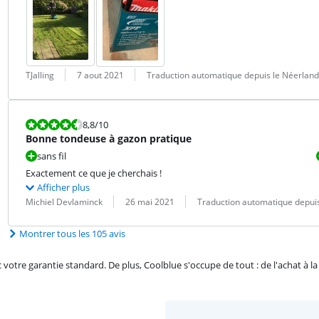
Évaluation par :
Date :
Traduction :
TJalling
7 aout 2021
Traduction automatique depuis le Néerland
La note est 8,8 sur 10.
8,8
/10
Bonne tondeuse à gazon pratique
sans fil
Exactement ce que je cherchais !
Afficher plus
Évaluation par :
Date :
Traduction :
Michiel Devlaminck
26 mai 2021
Traduction automatique depuis
Montrer tous les 105 avis
re garantie standard. De plus, Coolblue s'occupe de tout : de l'achat à la r