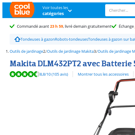
Voir toutes les
catégories
Commandé avant
23 h 59
, livré demain gratuitement
Échange
Tondeuses à gazon
Robots-tondeuses
Tondeuses à gazon sur bat
Outils de jardinage
Outils de jardinage Makita
Outils de jardinage 
Makita DLM432PT2 avec Batterie 5
La note est de 8,8 sur 10, basée sur 105 avis.
Découvrez l'ensemble des
8,8
/10
(105 avis)
Montrer tous les accessoires