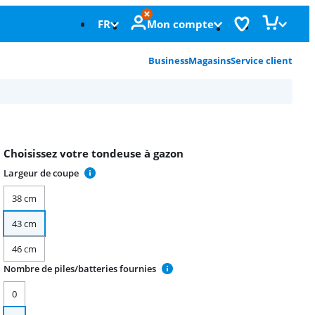
FR
Mon compte
Business
Magasins
Service client
Choisissez votre tondeuse à gazon
Largeur de coupe
38 cm
43 cm
46 cm
Nombre de piles/batteries fournies
0