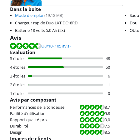
Dans la boite
Mode d'emploi
Sac à
(
19.18
MB)
Chargeur rapide Duo LXT DC18RD
Douil
Batterie 18 volts 5,0 Ah (2x)
Obtur
Avis
La note est de 8,8 sur 10, basée sur 105 avis.
8,8
/10
(105 avis)
Évaluation
5 étoiles
48
4 étoiles
50
3 étoiles
6
2 étoiles
1
1 étoile
0
Avis par composant
La note est 8,7 sur 10.
Performances de la tondeuse
8,7
La note est 9,8 sur 10.
Facilité d'utilisation
9,8
La note est 9,0 sur 10.
Rapport qualité-prix
9,0
La note est 7,5 sur 10.
Durabilité
7,5
La note est 8,5 sur 10.
Design
8,5
Images de clients