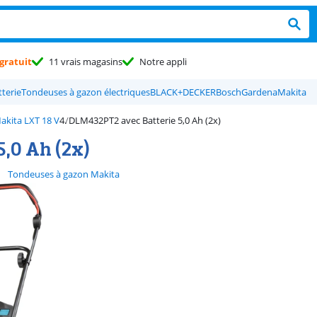
gratuit
11 vrais magasins
Notre appli
terie
Tondeuses à gazon électriques
BLACK+DECKER
Bosch
Gardena
Makita
Makita LXT 18 V
DLM432PT2 avec Batterie 5,0 Ah (2x)
,0 Ah (2x)
Tondeuses à gazon Makita