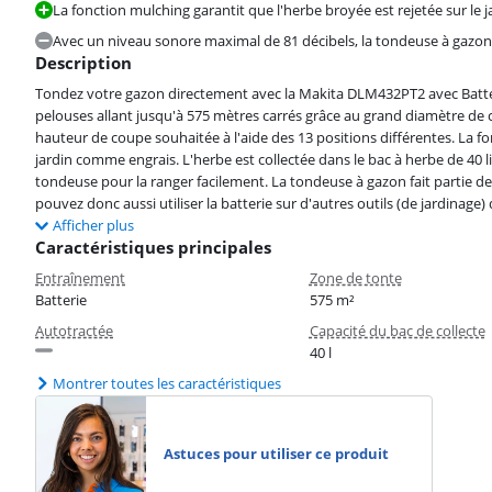
La fonction mulching garantit que l'herbe broyée est rejetée sur le j
Avec un niveau sonore maximal de 81 décibels, la tondeuse à gazon
Description
Tondez votre gazon directement avec la Makita DLM432PT2 avec Batter
pelouses allant jusqu'à 575 mètres carrés grâce au grand diamètre de c
hauteur de coupe souhaitée à l'aide des 13 positions différentes. La fon
jardin comme engrais. L'herbe est collectée dans le bac à herbe de 40 lit
tondeuse pour la ranger facilement. La tondeuse à gazon fait partie de
pouvez donc aussi utiliser la batterie sur d'autres outils (de jardinage
Afficher plus
Caractéristiques principales
Entraînement
Zone de tonte
Batterie
575 m²
Autotractée
Capacité du bac de collecte
40 l
Montrer toutes les caractéristiques
Astuces pour utiliser ce produit