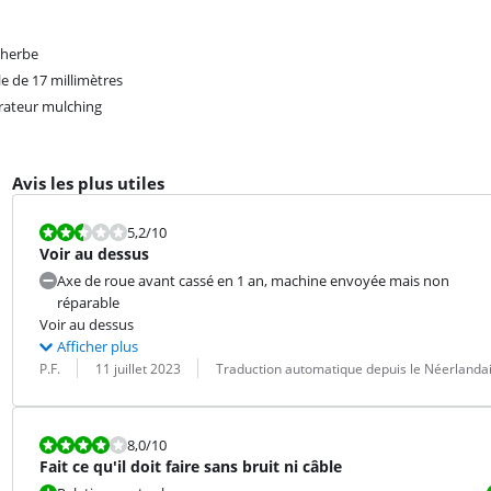
 herbe
le de 17 millimètres
ateur mulching
Avis les plus utiles
La note est 5,2 sur 10.
5,2
/10
Voir au dessus
Axe de roue avant cassé en 1 an, machine envoyée mais non
réparable
Voir au dessus
Afficher plus
Évaluation par :
Date :
Traduction :
P.F.
11 juillet 2023
Traduction automatique depuis le Néerlanda
La note est 8,0 sur 10.
8,0
/10
Fait ce qu'il doit faire sans bruit ni câble