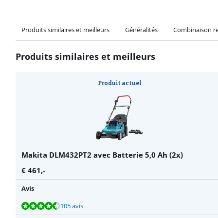
Produits similaires et meilleurs
Généralités
Combinaison 
Produits similaires et meilleurs
Produit actuel
Makita DLM432PT2 avec Batterie 5,0 Ah (2x)
€
461
,-
Avis
La note est de 8,8 sur 10, basée sur 105 avis.
La note est de 8,8 sur 10, basée sur 105 avis.
La note est de 8,8 sur 10, basée sur 7 avis.
105 avis