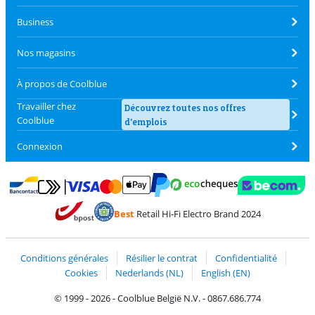
Business
Nos magasins
À propos de Coolblue
Travailler chez
Découvrez toutes nos offres
Coolblue
d'emplois
Connexion
Payer avec MasterCard et Visa via ClickToPay
Payer avec des écochèques
Payer avec Bancontact
Payer avec ApplePay
Webshop Trustmark 
Payer avec PayPal
Best
Retail Hi-Fi Electro Brand 2024
Trustprofile de Coolblue
Expédition et livraison avec bPost
Conditions générales
Résilier le contrat
Confidentialité
Cookies
Nederlands (NL)
English (EN)
© 1999 - 2026 - Coolblue België N.V. - 0867.686.774