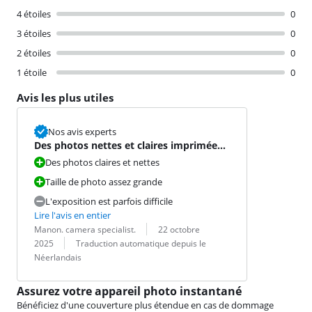
4 étoiles
0
3 étoiles
0
2 étoiles
0
1 étoile
0
Avis les plus utiles
Nos avis experts
Des photos nettes et claires imprimées
instantanément.
Des photos claires et nettes
Taille de photo assez grande
L'exposition est parfois difficile
Lire l'avis en entier
Évaluation par :
Date :
Manon. camera specialist.
22 octobre
Traduction :
2025
Traduction automatique depuis le
Néerlandais
Assurez votre appareil photo instantané
Bénéficiez d'une couverture plus étendue en cas de dommage