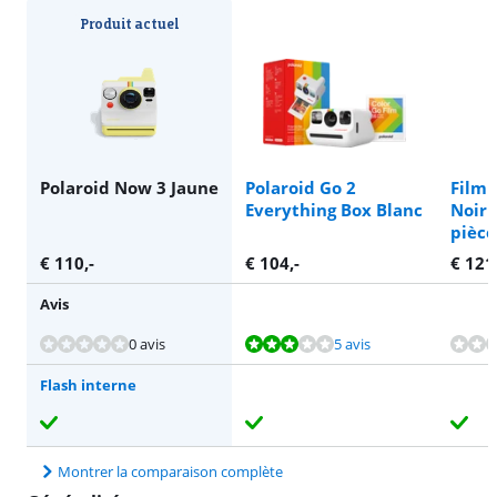
Produit actuel
Polaroid Now 3 Jaune
Polaroid Go 2
Film 
Everything Box Blanc
Noir 
pièce
€
110
,-
€
104
,-
€
121
Avis
La note est de 5,9 sur 10, basée sur 5 avis.
La note est de 4,5 sur 10, basée sur 1 avis.
0 avis
5 avis
Flash interne
Montrer la comparaison complète