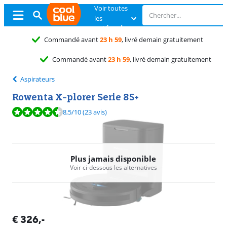
Voir toutes
les
catégories
Échange
gratuit
Échange
gratuit
Aspirateurs
Rowenta X-plorer Serie 85+
La note est de 8,5 sur 10, basée sur 23 avis.
8,5
/10
(23 avis)
Plus jamais disponible
Voir ci-dessous les alternatives
€
326
,-