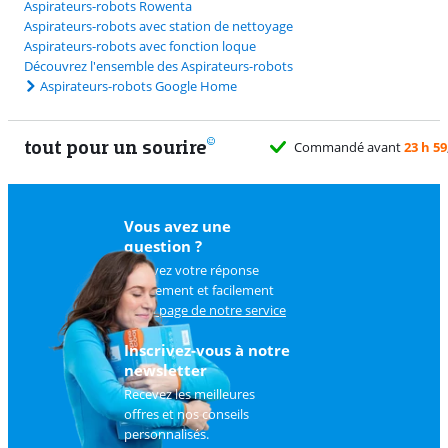
Aspirateurs-robots Rowenta
Aspirateurs-robots avec station de nettoyage
Aspirateurs-robots avec fonction loque
Découvrez l'ensemble des Aspirateurs-robots
Aspirateurs-robots Google Home
tout pour un sourire
Vous avez une
question ?
Trouvez votre réponse
rapidement et facilement
sur
la page de notre service
client
.
Inscrivez-vous à notre
newsletter
Recevez les meilleures
offres et nos conseils
personnalisés.