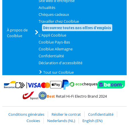
Site web d'entreprise
Actualités
Chèques-cadeaux
Travailler chez Coolblue
Découvrez toutes nos offres d'emplois
À propos de
L'Appli Coolblue
Coolblue
Coolblue Pays-Bas
Coolblue Allemagne
Confidentialité
Déclaration d'accessibilité
Tout sur Coolblue
Payer avec MasterCard et Visa via ClickToPay
Payer avec des écochèques
Payer avec Bancontact
Payer avec ApplePay
Webshop Trustmark 
Payer avec PayPal
Best
Retail Hi-Fi Electro Brand 2024
Trustprofile de Coolblue
Expédition et livraison avec bPost
Conditions générales
Résilier le contrat
Confidentialité
Cookies
Nederlands (NL)
English (EN)