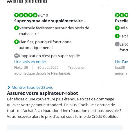
Avis les plus utiles
La note est 9,6 sur 10.
La note est 8
9,6
/10
Super sympa aide supplémentaire
Excelle
quotidienne dans le ménage !
s'il vo
S'enroule facilement autour des pieds de
Bel ap
chaise, etc. !
Fait b
Planifiez, pour qu'il fonctionne
La con
automatiquement !
fonct
L'application n'est pas super rapide
Lire l'avis en entier
Lire l'avi
Évaluation par :
Date :
Traduction :
Évaluation pa
Date :
Traduction :
Fieke_39
30 aout 2025
Traduction
Juut30
automatique depuis le Néerlandais
automati
Montrer tous les 23 avis
Assurez votre aspirateur-robot
Bénéficiez d'une couverture plus étendue en cas de dommage
qu'avec votre garantie standard. De plus, Coolblue s'occupe de
tout : de l'achat à la réparation. Une réparation n'est pas possible ?
Vous recevrez alors le prix d'achat sous forme de Crédit Coolblue.