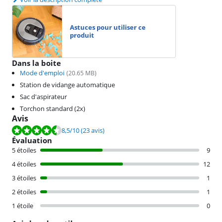
Astuces pour utiliser ce
produit
Dans la boite
Mode d'emploi
(
20.65
MB)
Station de vidange automatique
Sac d'aspirateur
Torchon standard (2x)
Avis
La note est de 8,5 sur 10, basée sur 23 avis.
8,5
/10
(23 avis)
Évaluation
5 étoiles
9
4 étoiles
12
3 étoiles
1
2 étoiles
1
1 étoile
0