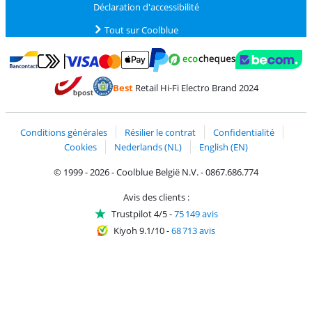
Déclaration d'accessibilité
Tout sur Coolblue
Payer avec MasterCard et Visa via ClickToPay
Payer avec des écochèques
Payer avec Bancontact
Payer avec ApplePay
Webshop Trustmark 
Payer avec PayPal
Best
Retail Hi-Fi Electro Brand 2024
Trustprofile de Coolblue
Expédition et livraison avec bPost
Conditions générales
Résilier le contrat
Confidentialité
Cookies
Nederlands (NL)
English (EN)
© 1999 - 2026 - Coolblue België N.V. - 0867.686.774
Avis des clients :
Trustpilot 4/5
-
75 149 avis
Kiyoh 9.1/10
-
68 713 avis