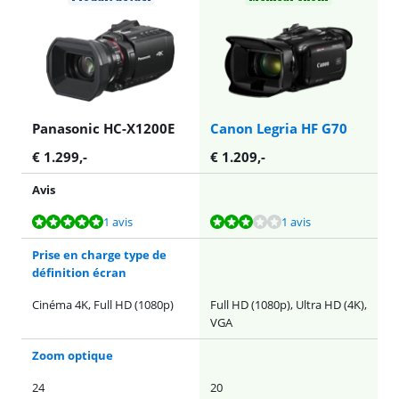
Panasonic HC-X1200E
Canon Legria HF G70
€
1.299
,-
€
1.209
,-
Avis
La note est de 10 sur 10, basée sur 1 avis.
La note est de 6,0 sur 10, basée sur 1 avis.
1 avis
1 avis
Prise en charge type de
définition écran
Cinéma 4K, Full HD (1080p)
Full HD (1080p), Ultra HD (4K),
VGA
Zoom optique
24
20