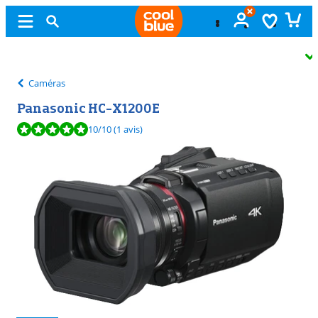
Échange
gratuit
Caméras
Panasonic HC-X1200E
La note est de 10 sur 10, basée sur 1 avis.
10
/10
(1 avis)