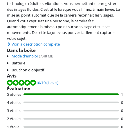
technologie réduit les vibrations, vous permettant d'enregistrer
des images fluides. C'est utile lorsque vous filmez à main levée. La
mise au point automatique de la caméra reconnait les visages.
Quand vous capturez une personne, la caméra fait
automatiquement la mise au point sur son visage et suit ses
mouvements. De cette façon, vous pouvez facilement capturer
votre sujet.
Voir la description complète
Dans la boite
Mode d'emploi
(
7.48
MB)
Batterie
Bouchon d'objectif
Avis
La note est de 10 sur 10, basée sur 1 avis.
10
/10
(1 avis)
Évaluation
5 étoiles
1
4 étoiles
0
3 étoiles
0
2 étoiles
0
1 étoile
0