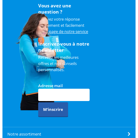
Vous avez une
question ?
Trouvez votre réponse
rapidement et facilement
sur
la page de notre service
client
.
Inscrivez-vous à notre
newsletter
Recevez les meilleures
offres et nos conseils
personnalisés.
Adresse mail
M'inscrire
Notre assortiment