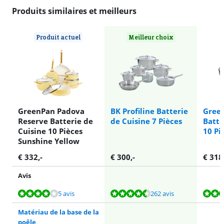
Produits similaires et meilleurs
Produit actuel
Meilleur choix
GreenPan Padova
BK Profiline Batterie
Gree
Reserve Batterie de
de Cuisine 7 Pièces
Batte
Cuisine 10 Pièces
10 Pi
Sunshine Yellow
€
332
,-
€
300
,-
€
318
Avis
La note est de 8,4 sur 10, basée sur 5 avis.
La note est de 9,0 sur 10, basée sur 262 avis.
La note est de 8,4 sur 10, basée sur 5 avis.
La note est de 8,4 sur 10, basée sur 5 avis.
5 avis
262 avis
Matériau de la base de la
poêle