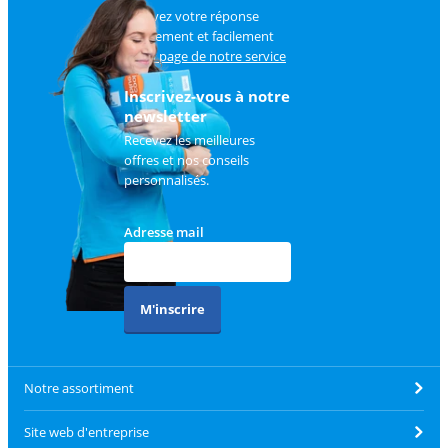
Trouvez votre réponse
rapidement et facilement
sur
la page de notre service
client
.
Inscrivez-vous à notre
newsletter
Recevez les meilleures
offres et nos conseils
personnalisés.
Adresse mail
M'inscrire
Notre assortiment
Site web d'entreprise