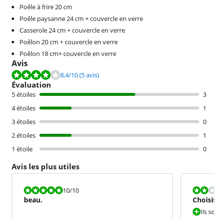
Poêle à frire 20 cm
Poêle paysanne 24 cm + couvercle en verre
Casserole 24 cm + couvercle en verre
Poêlon 20 cm + couvercle en verre
Poêlon 18 cm+ couvercle en verre
Avis
La note est de 8,4 sur 10, basée sur 5 avis.
8,4
/10
(5 avis)
Évaluation
5 étoiles
3
4 étoiles
1
3 étoiles
0
2 étoiles
1
1 étoile
0
Avis les plus utiles
La note est 10 sur 10.
La note est 4
10
/10
beau.
Choisis
Ils son