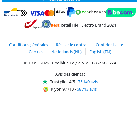
Payer avec MasterCard et Visa via ClickToPay
Payer avec des écochèques
Payer avec Bancontact
Payer avec ApplePay
Webshop Trustmark 
Payer avec PayPal
Best
Retail Hi-Fi Electro Brand 2024
Trustprofile de Coolblue
Expédition et livraison avec bPost
Conditions générales
Résilier le contrat
Confidentialité
Cookies
Nederlands (NL)
English (EN)
© 1999 - 2026 - Coolblue België N.V. - 0867.686.774
Avis des clients :
Trustpilot 4/5
-
75 149 avis
Kiyoh 9.1/10
-
68 713 avis