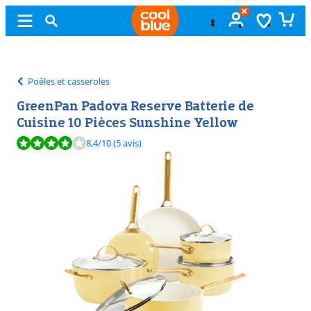
Échange
gratuit
Poêles et casseroles
GreenPan Padova Reserve Batterie de
Cuisine 10 Pièces Sunshine Yellow
La note est de 8,4 sur 10, basée sur 5 avis.
8,4
/10
(5 avis)