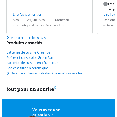
Très s
ce qui
Lire l'avis en entier
Lire l'avi
Évaluation par :
Date :
Traduction :
Évaluation pa
Date :
Traduction :
nico
24 juin 2025
Traduction
Danique
automatique depuis le Néerlandais
automati
Montrer tous les 5 avis
Produits associés
Batteries de cuisine Greenpan
Poêles et casseroles GreenPan
Batteries de cuisine en céramique
Poêles à frire en céramique
Découvrez l'ensemble des Poêles et casseroles
tout pour un sourire
11 vrais
Vous avez une
question ?