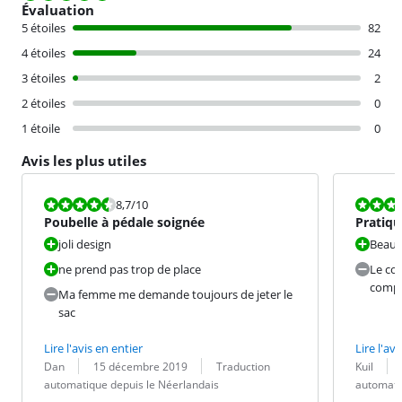
Évaluation
5 étoiles
82
4 étoiles
24
3 étoiles
2
2 étoiles
0
1 étoile
0
Avis les plus utiles
La note est 8,7 sur 10.
La note est 9
8,7
/10
Poubelle à pédale soignée
Pratiqu
joli design
Beauc
ne prend pas trop de place
Le cou
comp
Ma femme me demande toujours de jeter le
sac
Lire l'avis en entier
Lire l'avi
Évaluation par :
Date :
Traduction :
Évaluation pa
Date :
Traduction :
Dan
15 décembre 2019
Traduction
Kuil
automatique depuis le Néerlandais
automati