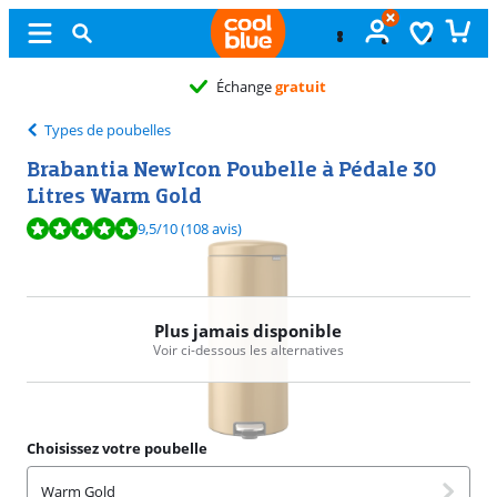
Échange
gratuit
Types de poubelles
Brabantia NewIcon Poubelle à Pédale 30
Litres Warm Gold
La note est de 9,5 sur 10, basée sur 108 avis.
9,5
/10
(108 avis)
Plus jamais disponible
Voir ci-dessous les alternatives
Choisissez votre poubelle
Warm Gold