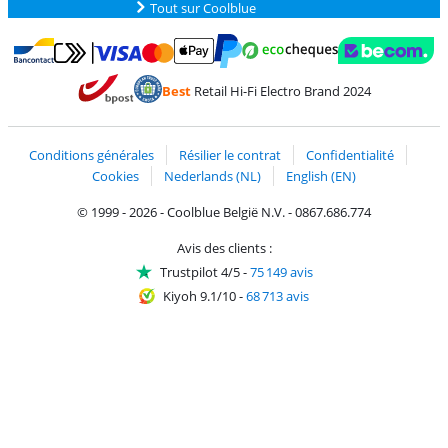
Tout sur Coolblue
Payer avec MasterCard et Visa via ClickToPay
Payer avec des écochèques
Payer avec Bancontact
Payer avec ApplePay
Webshop Trustmark 
Payer avec PayPal
Best
Retail Hi-Fi Electro Brand 2024
Trustprofile de Coolblue
Expédition et livraison avec bPost
Conditions générales
Résilier le contrat
Confidentialité
Cookies
Nederlands (NL)
English (EN)
© 1999 - 2026 - Coolblue België N.V. - 0867.686.774
Avis des clients :
Trustpilot 4/5
-
75 149 avis
Kiyoh 9.1/10
-
68 713 avis