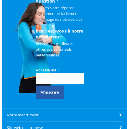
question ?
Trouvez votre réponse
rapidement et facilement
sur
la page de notre service
client
.
Inscrivez-vous à notre
newsletter
Recevez les meilleures
offres et nos conseils
personnalisés.
Adresse mail
M'inscrire
Notre assortiment
Site web d'entreprise