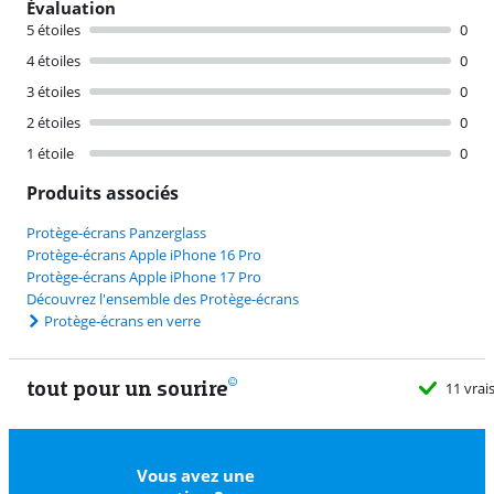
Évaluation
5 étoiles
0
4 étoiles
0
3 étoiles
0
2 étoiles
0
1 étoile
0
Produits associés
Protège-écrans Panzerglass
Protège-écrans Apple iPhone 16 Pro
Protège-écrans Apple iPhone 17 Pro
Découvrez l'ensemble des Protège-écrans
Protège-écrans en verre
tout pour un sourire
11 vrais
Vous avez une