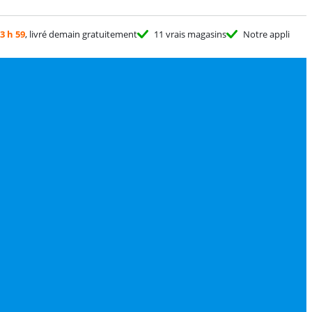
3 h 59
, livré demain gratuitement
11 vrais magasins
Notre appli