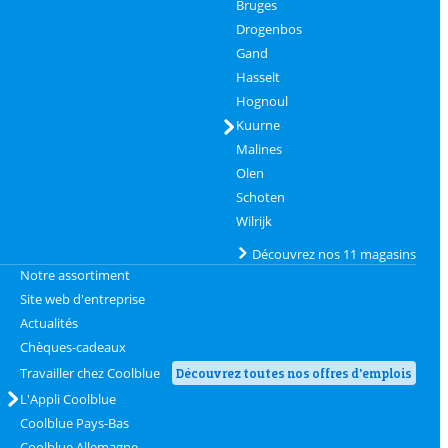
Bruges
Drogenbos
Gand
Hasselt
Hognoul
Kuurne
Malines
Olen
Schoten
Wilrijk
Découvrez nos 11 magasins
Notre assortiment
Site web d'entreprise
Actualités
Chèques-cadeaux
Travailler chez Coolblue
Découvrez toutes nos offres d'emplois
L'Appli Coolblue
Coolblue Pays-Bas
Coolblue Allemagne