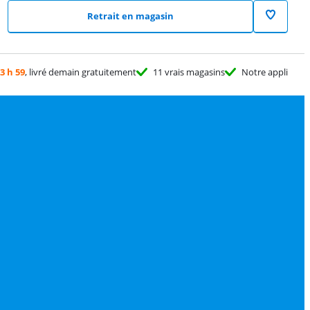
Retrait en magasin
3 h 59
, livré demain gratuitement
11 vrais magasins
Notre appli