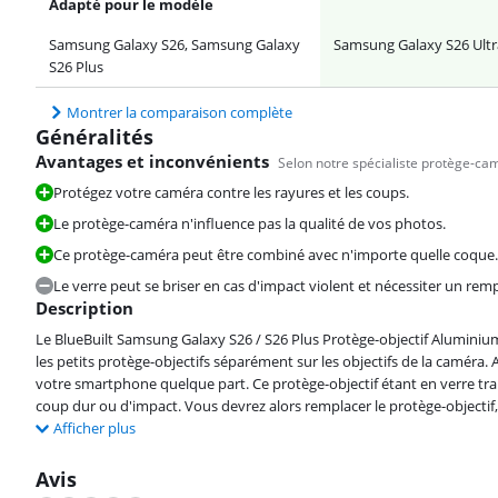
Adapté pour le modèle
Samsung Galaxy S26, Samsung Galaxy
Samsung Galaxy S26 Ultr
S26 Plus
Montrer la comparaison complète
Généralités
Avantages et inconvénients
Selon notre spécialiste protège-ca
Protégez votre caméra contre les rayures et les coups.
Le protège-caméra n'influence pas la qualité de vos photos.
Ce protège-caméra peut être combiné avec n'importe quelle coque.
Le verre peut se briser en cas d'impact violent et nécessiter un re
Description
Le BlueBuilt Samsung Galaxy S26 / S26 Plus Protège-objectif Aluminium
les petits protège-objectifs séparément sur les objectifs de la caméra
votre smartphone quelque part. Ce protège-objectif étant en verre tran
coup dur ou d'impact. Vous devrez alors remplacer le protège-objectif,
Afficher plus
Avis