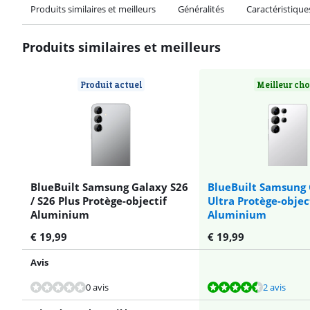
Produits similaires et meilleurs
Généralités
Caractéristique
Produits similaires et meilleurs
Produit actuel
Meilleur ch
BlueBuilt Samsung Galaxy S26
BlueBuilt Samsung 
/ S26 Plus Protège-objectif
Ultra Protège-objec
Aluminium
Aluminium
€
19,99
€
19,99
Avis
La note est de 8,6 sur 10, basée sur 2 avis.
La note est de 2,4 sur 10, basée sur 1 avis.
La note est de 8,2 sur 10, basée sur 5 avis.
0 avis
2 avis