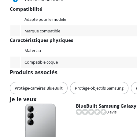
Compatibilité
Compatibilité
Adapté pour le modèle
Marque compatible
Caractéristiques physiques
Caractéristiques physiques
Matériau
Compatible coque
Produits associés
Protège-caméras BlueBuilt
Protège-objectifs Samsung
Je le veux
BlueBuilt Samsung Galaxy 
0 avis