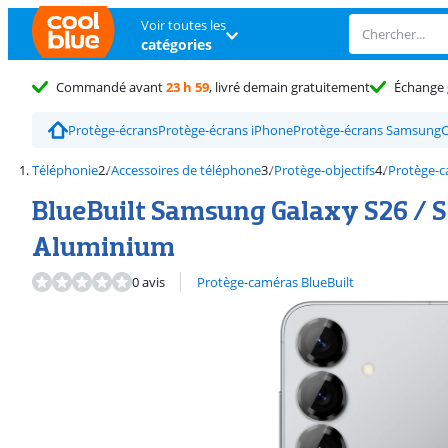
Voir toutes les
catégories
Commandé avant
23 h 59
, livré demain gratuitement
Échange
Protège-écrans
Protège-écrans iPhone
Protège-écrans Samsung
C
Téléphonie
Accessoires de téléphone
Protège-objectifs
Protège-c
BlueBuilt Samsung Galaxy S26 / S
Aluminium
Découvrez l'ensemble des
0 avis
Protège-caméras BlueBuilt