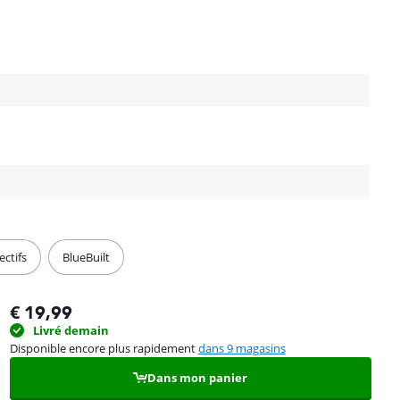
ctifs
BlueBuilt
€
19,99
Livré demain
Disponible encore plus rapidement
dans 9 magasins
Dans mon panier