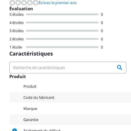
Écrivez le premier avis
Évaluation
5 étoiles
0
4 étoiles
0
3 étoiles
0
2 étoiles
0
1 étoile
0
Caractéristiques
Produit
Produit
Produit
Code du fabricant
Marque
Garantie
Traitement du défaut