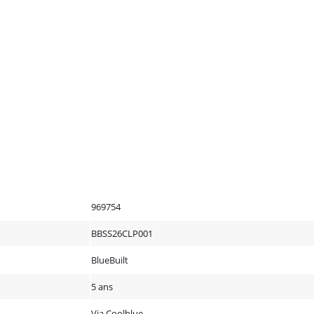
969754
BBSS26CLP001
BlueBuilt
5 ans
Via Coolblue