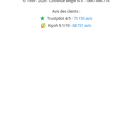
© 1999 - 2026 - Coolblue België N.V. - 0867.686.774
Avis des clients :
Trustpilot 4/5
-
75 155 avis
Kiyoh 9.1/10
-
68 721 avis