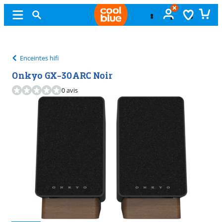
Échange
gratuit
Enceintes hifi
Onkyo GX-30ARC Noir
0 avis