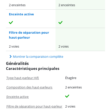
2 enceintes
2 enceintes
Enceinte active
Filtre de séparation pour
haut-parleur
2 voies
2 voies
Montrer la comparaison complète
Généralités
Caractéristiques principales
Type haut-parleur Hifi
Étagère
Composition des haut-parleurs
2 enceintes
Enceinte active
Filtre de séparation pour haut-parleur
2 voies