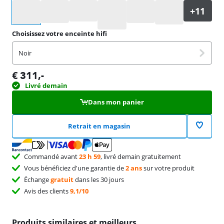
Sélectionnez une option
Choisissez votre enceinte hifi
Noir
€
311
,-
Livré demain
Dans mon panier
Retrait en magasin
Commandé avant
23 h 59
, livré demain gratuitement
Vous bénéficiez d'une garantie de
2 ans
sur votre produit
Échange
gratuit
dans les 30 jours
Avis des clients
9,1/10
Produits similaires et meilleurs