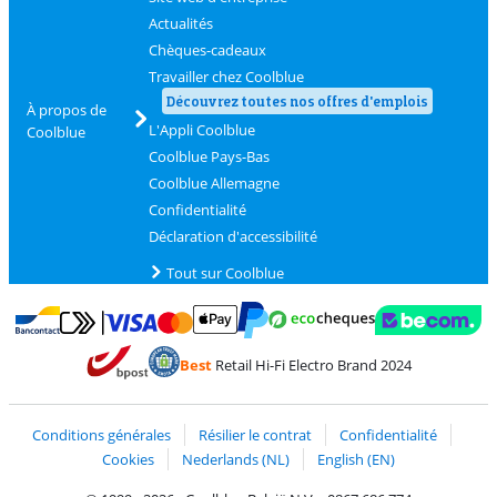
Actualités
Chèques-cadeaux
Travailler chez Coolblue
Découvrez toutes nos offres d'emplois
À propos de
L'Appli Coolblue
Coolblue
Coolblue Pays-Bas
Coolblue Allemagne
Confidentialité
Déclaration d'accessibilité
Tout sur Coolblue
Payer avec MasterCard et Visa via ClickToPay
Payer avec des écochèques
Payer avec Bancontact
Payer avec ApplePay
Webshop Trustmark 
Payer avec PayPal
Best
Retail Hi-Fi Electro Brand 2024
Trustprofile de Coolblue
Expédition et livraison avec bPost
Conditions générales
Résilier le contrat
Confidentialité
Cookies
Nederlands (NL)
English (EN)