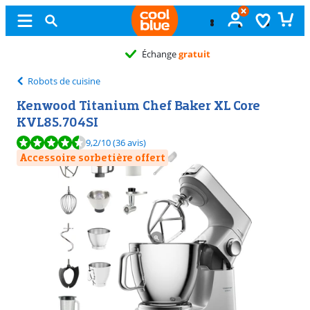
Échange
gratuit
Robots de cuisine
Kenwood Titanium Chef Baker XL Core
KVL85.704SI
La note est de 9,2 sur 10, basée sur 36 avis.
9,2
/10
(36 avis)
Accessoire sorbetière offert