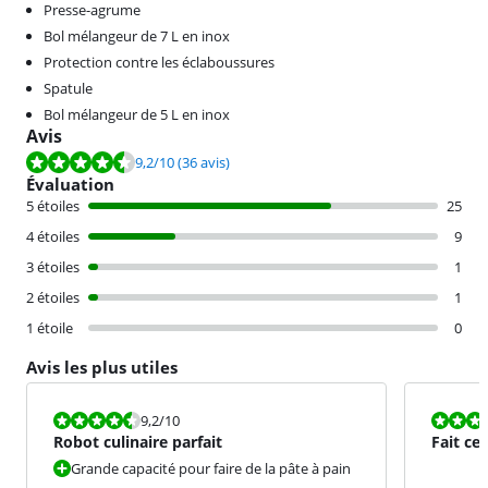
Presse-agrume
Bol mélangeur de 7 L en inox
Protection contre les éclaboussures
Spatule
Bol mélangeur de 5 L en inox
Avis
La note est de 9,2 sur 10, basée sur 36 avis.
9,2
/10
(36 avis)
Évaluation
5 étoiles
25
4 étoiles
9
3 étoiles
1
2 étoiles
1
1 étoile
0
Avis les plus utiles
La note est 9,2 sur 10.
La note est 9
9,2
/10
Robot culinaire parfait
Fait ce 
Grande capacité pour faire de la pâte à pain