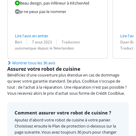
Beau design, pas inférieur à KitchenAid
je ne peux pas le nommer
Lire l'avis en entier
Lire l'avi
Évaluation par :
Date :
Traduction :
Évaluation pa
Date :
Traduction :
Bert
7 aout 2023
Traduction
Daan Bol
automatique depuis le Néerlandais
Traducti
Montrer tous les 36 avis
Assurez votre robot de cuisine
Bénéficiez d'une couverture plus étendue en cas de dommage
qu'avec votre garantie standard. De plus, Coolblue s'occupe de
tout : de l'achat à la réparation. Une réparation n'est pas possible ?
Vous recevrez alors le prix d'achat sous forme de Crédit Coolblue.
Comment assurer votre robot de cuisine ?
Ajoutez d'abord votre robot de cuisine à votre panier.
Choisissez ensuite le Plan de protection ci-dessous sur la
page suivante. Vous avez toujours 30 jours pour changer