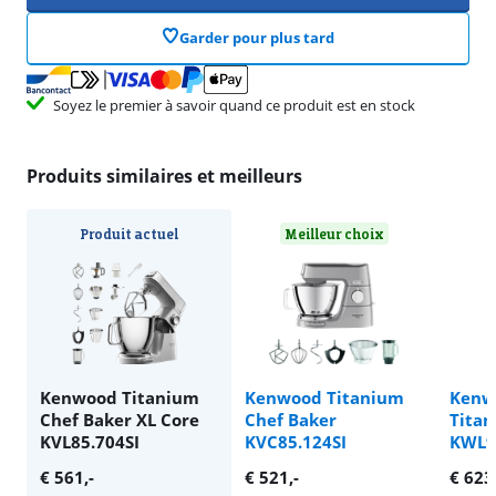
Garder pour plus tard
Soyez le premier à savoir quand ce produit est en stock
Produits similaires et meilleurs
Produit actuel
Meilleur choix
Kenwood Titanium
Kenwood Titanium
Kenw
Chef Baker XL Core
Chef Baker
Titan
KVL85.704SI
KVC85.124SI
KWL9
€
561
,-
€
521
,-
€
623