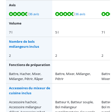
Avis
La note est de 9,2 sur 10, basée sur 36 avis.
La note est de 9,2 sur 10, basée sur 36 avis.
La note est de 9,2 sur 10, basée sur 56 avis.
36 avis
36 avis
Volume
7 l
5 l
7 l
Nombre de bols
mélangeurs inclus
2
2
2
Fonctions de préparation
Battre, Hacher, Mixer,
Battre, Mixer, Mélanger,
Battre
Mélanger, Pétrir, Râper
Pétrir
Mixer, 
Accessoires du mixeur de
cuisine inclus
Accessoire hachoir,
Batteur K, Batteur souple,
Batteur
Accessoire mélangeur
Bol mélangeur
Bol mé
délicat, Accessoire robot
supplémentaire, Couvercle
supplé