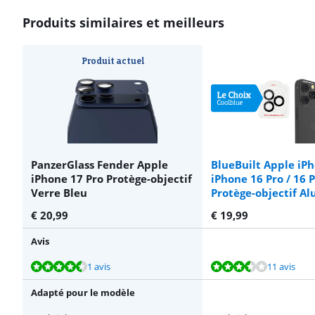
Produits similaires et meilleurs
Produit actuel
PanzerGlass Fender Apple
BlueBuilt Apple iP
iPhone 17 Pro Protège-objectif
iPhone 16 Pro / 16 
Verre Bleu
Protège-objectif A
€
20,99
€
19,99
Avis
La note est de 9,2 sur 10, basée sur 1 avis.
La note est de 6,7 sur 10, basée sur 11 avis.
La note est de 9,0 sur 10, basée sur 8 avis.
La note est de 6,6 sur 10, basée sur 5 avis.
La note est de 9,2 sur 10, basée sur 2 avis.
1 avis
11 avis
Adapté pour le modèle