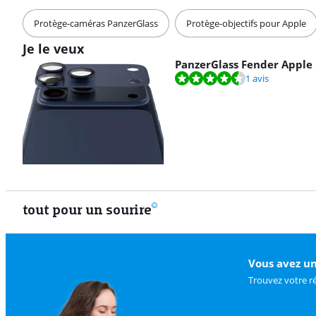
Protège-caméras PanzerGlass
Protège-objectifs pour Apple
Je le veux
PanzerGlass Fender Apple 
La note est de 9,2 sur 10, basée sur 1 avis.
1 avis
tout pour un sourire
Vous avez un
Trouvez votre r