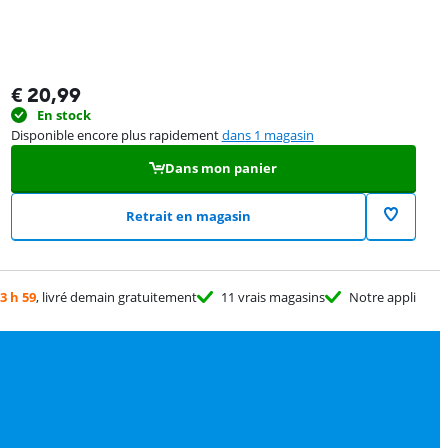
€
20,99
En stock
Disponible encore plus rapidement
dans 1 magasin
Dans mon panier
Retrait en magasin
3 h 59
, livré demain gratuitement
11 vrais magasins
Notre appli