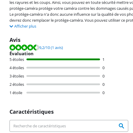
les rayures et les coups. Ainsi, vous pouvez en toute sécurité mettre v
protège-caméra protège votre caméra contre les dommages causés par
Le protège-caméra n'a donc aucune influence sur la qualité de vos pho
devrez donc remplacer le protège-caméra. Vous pouvez utiliser ce pr
Afficher plus
Avis
La note est de 9,2 sur 10, basée sur 1 avis.
9,2
/10
(1 avis)
Évaluation
5 étoiles
1
4 étoiles
0
3 étoiles
0
2 étoiles
0
1 étoile
0
Caractéristiques