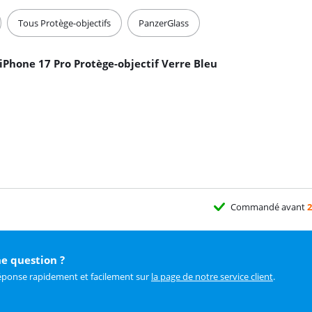
Tous Protège-objectifs
PanzerGlass
iPhone 17 Pro Protège-objectif Verre Bleu
Commandé avant
2
e question ?
éponse rapidement et facilement sur
la page de notre service client
.