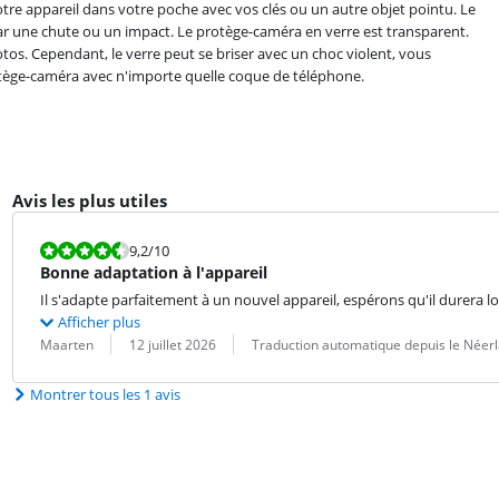
otre appareil dans votre poche avec vos clés ou un autre objet pointu. Le
 une chute ou un impact. Le protège-caméra en verre est transparent.
tos. Cependant, le verre peut se briser avec un choc violent, vous
otège-caméra avec n'importe quelle coque de téléphone.
Avis les plus utiles
La note est 9,2 sur 10.
9,2
/10
Bonne adaptation à l'appareil
Il s'adapte parfaitement à un nouvel appareil, espérons qu'il durera 
Afficher plus
Évaluation par :
Date :
Traduction :
Maarten
12 juillet 2026
Traduction automatique depuis le Néer
Montrer tous les 1 avis