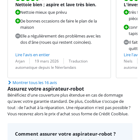
Nettoie bien ; aspire et lave très bien.
L'inves
Nettoie mieux que prévu
très f
pièce
De bonnes occasions de faire le plan de la
maison
connaî
tapis 
Elle a régulièrement des problèmes avec les
dos d'âne (roues qui restent coincées).
Il fai
quitte
Lire l'avis en entier
Lire l'avi
Évaluation par :
Date :
Traduction :
Évaluation pa
Date :
Traduction :
Arjan
19 mars 2026
Traduction
Niels
automatique depuis le Néerlandais
automati
Montrer tous les 16 avis
Assurez votre aspirateur-robot
Bénéficiez d'une couverture plus étendue en cas de dommage
qu'avec votre garantie standard. De plus, Coolblue s'occupe de
tout : de l'achat à la réparation. Une réparation n'est pas possible ?
Vous recevrez alors le prix d'achat sous forme de Crédit Coolblue.
Comment assurer votre aspirateur-robot ?