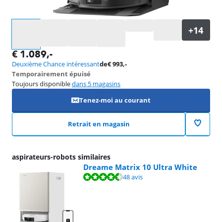
Sélectionnez une option
€
1.089
,-
Deuxième Chance intéressant
de
€
993
,-
Temporairement épuisé
Toujours disponible
dans 5 magasins
Tenez-moi au courant
Retrait en magasin
aspirateurs-robots similaires
Dreame Matrix 10 Ultra White
La note est de 9,0 sur 10, basée sur 48 avis.
48 avis