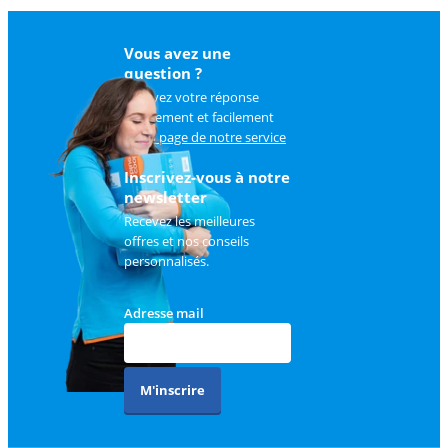
Vous avez une
question ?
Trouvez votre réponse
rapidement et facilement
sur
la page de notre service
client
.
Inscrivez-vous à notre
newsletter
Recevez les meilleures
offres et nos conseils
personnalisés.
Adresse mail
M'inscrire