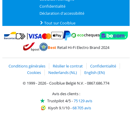
Confidentialité
Déclaration d'accessibilité
Tout sur Coolblue
Payer avec MasterCard et Visa via ClickToPay
Payer avec des écochèques
Payer avec Bancontact
Payer avec ApplePay
Webshop Trustmark 
Payer avec PayPal
Best
Retail Hi-Fi Electro Brand 2024
Trustprofile de Coolblue
Expédition et livraison avec bPost
Conditions générales
Résilier le contrat
Confidentialité
Cookies
Nederlands (NL)
English (EN)
© 1999 - 2026 - Coolblue België N.V. - 0867.686.774
Avis des clients :
Trustpilot 4/5
-
75 129 avis
Kiyoh 9.1/10
-
68 705 avis