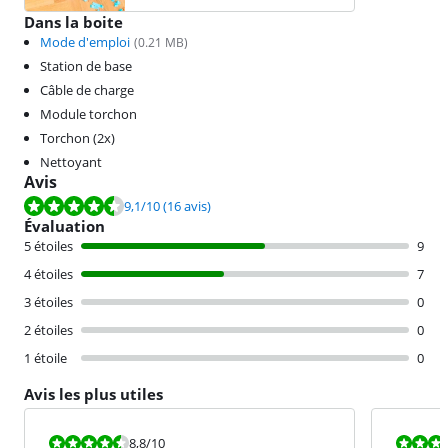
Dans la boite
Mode d'emploi
(
0.21
MB)
Station de base
Câble de charge
Module torchon
Torchon (2x)
Nettoyant
Avis
La note est de 9,1 sur 10, basée sur 16 avis.
9,1
/10
(16 avis)
Évaluation
5 étoiles
9
4 étoiles
7
3 étoiles
0
2 étoiles
0
1 étoile
0
Avis les plus utiles
La note est 8,8 sur 10.
La note est 7
8,8
/10