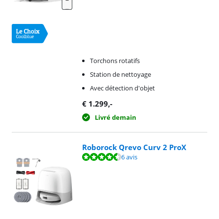
Torchons rotatifs
Station de nettoyage
Avec détection d'objet
€
1.299
,-
Livré demain
Roborock Qrevo Curv 2 ProX
La note est de 8,9 sur 10, basée sur 6 avis.
6 avis