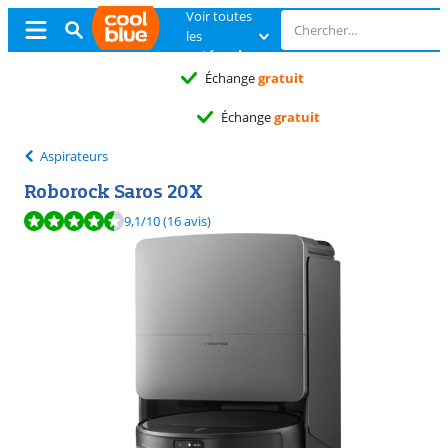
Voir toutes
les
catégories
Échange
gratuit
Échange
gratuit
Aspirateurs
Roborock Saros 20X
La note est de 9,1 sur 10, basée sur 16 avis.
9,1
/10
(16 avis)