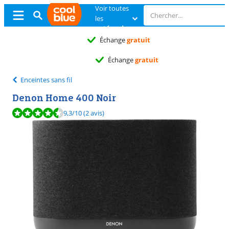
Voir toutes
les
catégories
Échange
gratuit
Échange
gratuit
Enceintes sans fil
Denon Home 400 Noir
La note est de 9,3 sur 10, basée sur 2 avis.
9,3
/10
(2 avis)