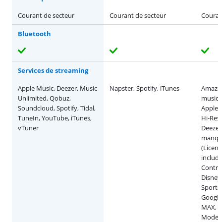
Courant de secteur
Courant de secteur
Couran
Bluetooth
Services de streaming
Apple Music, Deezer, Music
Napster, Spotify, iTunes
Amazo
Unlimited, Qobuz,
music, 
Soundcloud, Spotify, Tidal,
Apple 
TuneIn, YouTube, iTunes,
Hi-Res 
vTuner
Deezer
manqué
(Licen
include
Contro
Disney
Sports,
Google
MAX, 
Mode, J