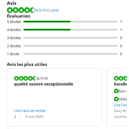
Avis
La note est de 9,3 sur 10, basée sur 2 avis.
9,3
/10
(2 avis)
Évaluation
5 étoiles
1
4 étoiles
1
3 étoiles
0
2 étoiles
0
1 étoile
0
Avis les plus utiles
La note est 8,7 sur 10.
La note est 1
8,7
/10
qualité sonore exceptionnelle
Excelle
fonctio
Son f
Utilis
Lire l'avi
Évaluation pa
Date :
Traduction :
Lire l'avis en entier
Davy Br.
Évaluation par :
Date :
jf
4 mai 2026
automati