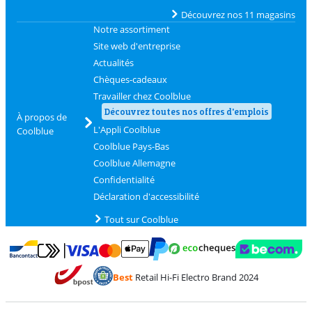
Découvrez nos 11 magasins
Notre assortiment
Site web d'entreprise
Actualités
Chèques-cadeaux
Travailler chez Coolblue
Découvrez toutes nos offres d'emplois
À propos de
L'Appli Coolblue
Coolblue
Coolblue Pays-Bas
Coolblue Allemagne
Confidentialité
Déclaration d'accessibilité
Tout sur Coolblue
Payer avec MasterCard et Visa via ClickToPay
Payer avec des écochèques
Payer avec Bancontact
Payer avec ApplePay
Webshop Trustmark 
Payer avec PayPal
Best
Retail Hi-Fi Electro Brand 2024
Trustprofile de Coolblue
Expédition et livraison avec bPost