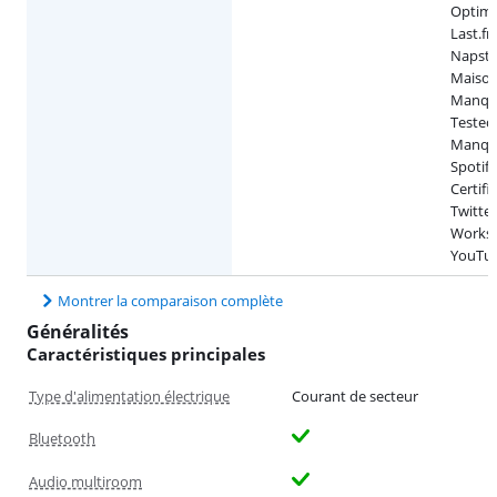
Optimi
Last.fm
Napster
Maison
Manqué
Tested
Manqué
Spotif
Certifi
Twitter
Works 
YouTub
Montrer la comparaison complète
Généralités
Caractéristiques principales
Type d'alimentation électrique
Courant de secteur
Bluetooth
Audio multiroom