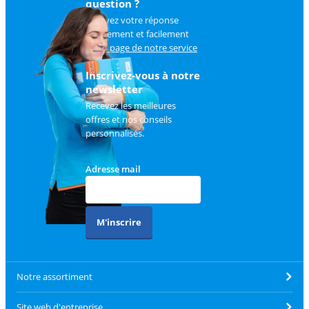
question ?
Trouvez votre réponse
rapidement et facilement
sur
la page de notre service
client
.
Inscrivez-vous à notre
newsletter
Recevez les meilleures
offres et nos conseils
personnalisés.
Adresse mail
M'inscrire
Notre assortiment
Site web d'entreprise