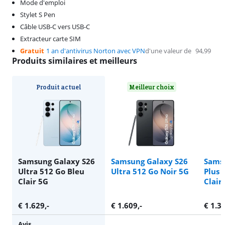
Mode d'emploi
Stylet S Pen
Câble USB-C vers USB-C
Extracteur carte SIM
Gratuit
1 an d'antivirus Norton avec VPN
d'une valeur de
94,99
Produits similaires et meilleurs
Produit actuel
Meilleur choix
Samsung Galaxy S26
Samsung Galaxy S26
Sams
Ultra 512 Go Bleu
Ultra 512 Go Noir 5G
Plus 
Clair 5G
Clair
€
1.629
,-
€
1.609
,-
€
1.3
Avis