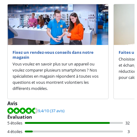
Fixez un rendez-vous conseils dans notre
Faites u
magasin
Choisisse
Vous voulez en savoir plus sur un appareil ou
et échang
voulez comparer plusieurs smartphones ? Nos
réduction
spécialistes en magasin répondent à toutes vos
pour calcu
questions et vous montrent volontiers les
différents modèles.
Avis
La note est de 9,4 sur 10, basée sur 37 avis.
9,4
/10
(37 avis)
Évaluation
5 étoiles
32
4 étoiles
3