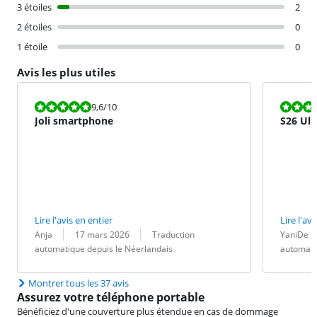
3 étoiles
2
2 étoiles
0
1 étoile
0
Avis les plus utiles
La note est 9,6 sur 10.
La note est 1
9,6
/10
Joli smartphone
S26 Ult
Lire l'avis en entier
Lire l'avi
Évaluation par :
Date :
Traduction :
Évaluation pa
Date :
Traduction :
Anja
17 mars 2026
Traduction
YaniDe
automatique depuis le Néerlandais
automati
Montrer tous les 37 avis
Assurez votre téléphone portable
Bénéficiez d'une couverture plus étendue en cas de dommage