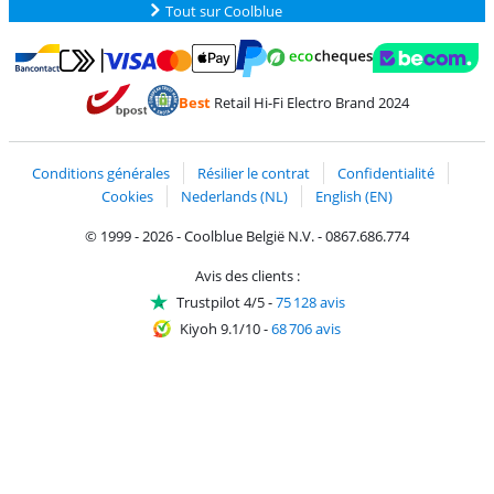
Tout sur Coolblue
Payer avec MasterCard et Visa via ClickToPay
Payer avec des écochèques
Payer avec Bancontact
Payer avec ApplePay
Webshop Trustmark 
Payer avec PayPal
Best
Retail Hi-Fi Electro Brand 2024
Trustprofile de Coolblue
Expédition et livraison avec bPost
Conditions générales
Résilier le contrat
Confidentialité
Cookies
Nederlands (NL)
English (EN)
© 1999 - 2026 - Coolblue België N.V. - 0867.686.774
Avis des clients :
Trustpilot 4/5
-
75 128 avis
Kiyoh 9.1/10
-
68 706 avis