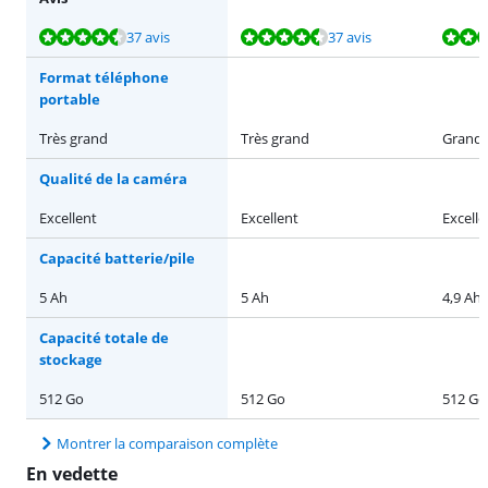
La note est de 9,4 sur 10, basée sur 37 avis.
La note est de 9,4 sur 10, basée sur 37 avis.
La note est de 9,8 sur 10, basée sur 26 avis.
La note est de 9,4 sur 10, basée sur 37 avis.
37 avis
37 avis
Format téléphone
portable
Très grand
Très grand
Grand
Qualité de la caméra
Excellent
Excellent
Excelle
Capacité batterie/pile
5 Ah
5 Ah
4,9 Ah
Capacité totale de
stockage
512 Go
512 Go
512 Go
Montrer la comparaison complète
En vedette