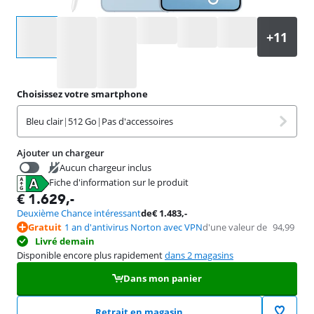
Sélectionnez une option
Choisissez votre smartphone
Bleu clair
|
512 Go
|
Pas d'accessoires
Ajouter un chargeur
Aucun chargeur inclus
Fiche d'information sur le produit
€
28,99
s'ouvre dans un nouvel onglet
€
1.629
,-
Deuxième Chance intéressant
de
€
1.483
,-
Gratuit
1 an d'antivirus Norton avec VPN
d'une valeur de
94,99
Livré demain
Disponible encore plus rapidement
dans 2 magasins
Dans mon panier
Retrait en magasin