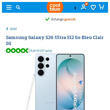
Échange
gratuit
GSM
Samsung Galaxy S26 Ultra 512 Go Bleu Clair
5G
La note est de 9,4 sur 10, basée sur 37 avis.
9,4
/10
(37 avis)