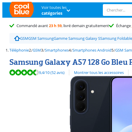
Voir toutes les
catégories
Commandé avant
23 h 59
, livré demain gratuitement
Échange
GSM
GSM Samsung
Gamme Samsung Galaxy S
Samsung Foldabl
Téléphonie
GSM
Smartphones
Smartphones Android
GSM Sam
Samsung Galaxy A57 128 Go Bleu 
La note est de 9,4 sur 10, basée sur 52 avis.
Découvrez l'ensemble des
9,4
/10
(52 avis)
Montrer tous les accessoires