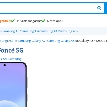
gratuit
11 vrais magasins
Notre appli
es
Samsung A57
Samsung A26
Samsung A17
Samsung A37
sung
Série Samsung Galaxy A
Samsung Galaxy A57
Galaxy A57 128 Go 
Foncé 5G
GSM Samsung