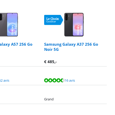
laxy A57 256 Go
Samsung Galaxy A37 256 Go
Noir 5G
€
485
,-
52 avis
16 avis
Grand