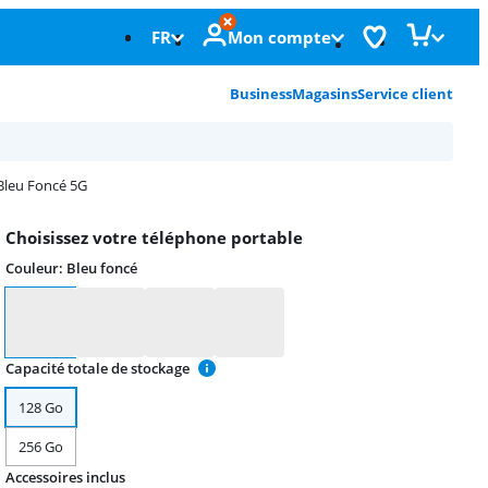
FR
Mon compte
Business
Magasins
Service client
Bleu Foncé 5G
Choisissez votre téléphone portable
Couleur
:
Bleu foncé
Couleur
Capacité totale de stockage
128 Go
256 Go
Accessoires inclus