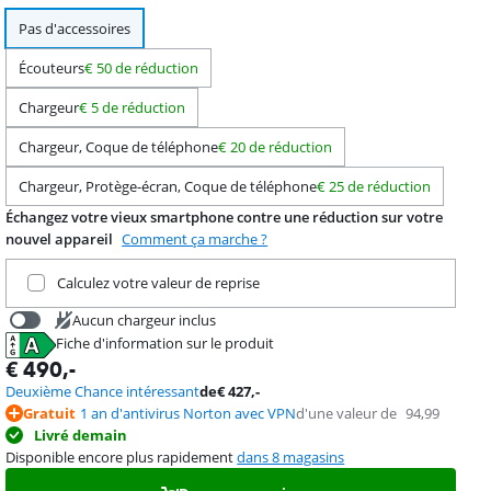
Pas d'accessoires
Écouteurs
€ 50 de réduction
Chargeur
€ 5 de réduction
Chargeur, Coque de téléphone
€ 20 de réduction
Chargeur, Protège-écran, Coque de téléphone
€ 25 de réduction
Échangez votre vieux smartphone contre une réduction sur votre
nouvel appareil
Comment ça marche ?
Remettez votre produit actuel
Calculez votre valeur de reprise
Aucun chargeur inclus
Fiche d'information sur le produit
€
39,99
s'ouvre dans un nouvel onglet
€
490
,-
Deuxième Chance intéressant
de
€
427
,-
Gratuit
1 an d'antivirus Norton avec VPN
d'une valeur de
94,99
Livré demain
Disponible encore plus rapidement
dans 8 magasins