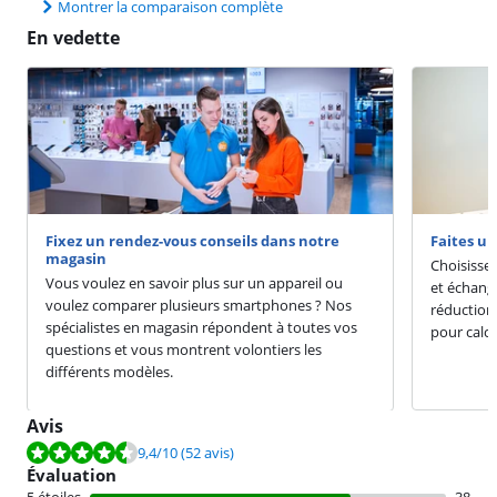
Montrer la comparaison complète
En vedette
Fixez un rendez-vous conseils dans notre
Faites u
magasin
Choisisse
Vous voulez en savoir plus sur un appareil ou
et échang
voulez comparer plusieurs smartphones ? Nos
réduction
spécialistes en magasin répondent à toutes vos
pour calcu
questions et vous montrent volontiers les
différents modèles.
Avis
La note est de 9,4 sur 10, basée sur 52 avis.
9,4
/10
(52 avis)
Évaluation