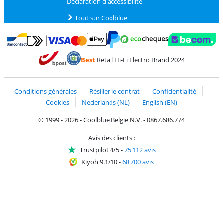
Déclaration d'accessibilité
Tout sur Coolblue
Payer avec MasterCard et Visa via ClickToPay
Payer avec des écochèques
Payer avec Bancontact
Payer avec ApplePay
Webshop Trustmark 
Payer avec PayPal
Best
Retail Hi-Fi Electro Brand 2024
Trustprofile de Coolblue
Expédition et livraison avec bPost
Conditions générales
Résilier le contrat
Confidentialité
Cookies
Nederlands (NL)
English (EN)
© 1999 - 2026 - Coolblue België N.V. - 0867.686.774
Avis des clients :
Trustpilot 4/5
-
75 112 avis
Kiyoh 9.1/10
-
68 700 avis