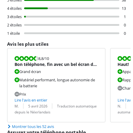
5 étoiles
38
4 étoiles
13
3 étoiles
1
2 étoiles
0
1 étoile
0
Avis les plus utiles
La note est 8,8 sur 10.
La note est 1
8,8
/10
Bon téléphone, fin avec un bel écran de
Haut!
grande taille.
Grand écran
Appar
Matériel performant, longue autonomie de
Rappor
la batterie
Charg
Prix
Lire l'avis en entier
Lire l'avi
Évaluation par :
Date :
Traduction :
Évaluation pa
Date :
Traduction :
M.
5 avril 2026
Traduction automatique
N.
2
depuis le Néerlandais
automati
Montrer tous les 52 avis
Assurez votre téléphone portable