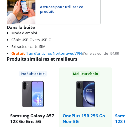
Astuces pour utiliser ce
produit
Dans la boite
Mode d'emploi
Câble USB-C vers USB-C
Extracteur carte SIM
Gratuit
1 an d'antivirus Norton avec VPN
d'une valeur de
94,99
Produits similaires et meilleurs
Produit actuel
Meilleur choix
Samsung Galaxy A57
OnePlus 15R 256 Go
Sams
128 Go Gris 5G
Noir 5G
128 G