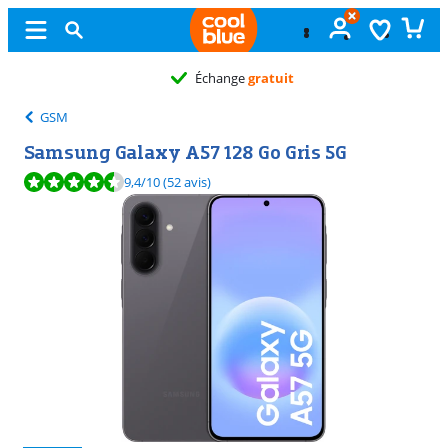
Échange
gratuit
GSM
Samsung Galaxy A57 128 Go Gris 5G
La note est de 9,4 sur 10, basée sur 52 avis.
9,4
/10
(52 avis)