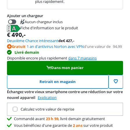
plus rapidement.
Ajouter un chargeur
Aucun chargeur inclus
Fiche d'information sur le produit
€
39,99
s'ouvre dans un nouvel onglet
€
490
,-
Deuxième Chance intéressant
de
€
427
,-
Gratuit
1 an d'antivirus Norton avec VPN
d'une valeur de
94,99
Livré demain
Disponible encore plus rapidement
dans 7 magasins
Dans mon panier
Retrait en magasin
Échangez votre vieux smartphone contre une réduction sur votre
nouvel appareil
Explication
Remettez votre produit actuel
Calculez votre valeur de reprise
Commandé avant
23 h 59
, livré demain gratuitement
Vous bénéficiez d'une garantie de
2 ans
sur votre produit