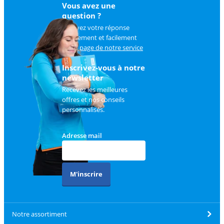
Vous avez une
question ?
Trouvez votre réponse
rapidement et facilement
sur
la page de notre service
client
.
Inscrivez-vous à notre
newsletter
Recevez les meilleures
offres et nos conseils
personnalisés.
Adresse mail
M'inscrire
Notre assortiment