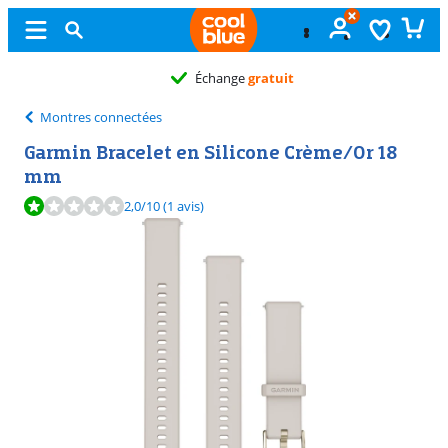
Échange
gratuit
Montres connectées
Garmin Bracelet en Silicone Crème/Or 18
mm
La note est de 2,0 sur 10, basée sur 1 avis.
2,0
/10
(1 avis)