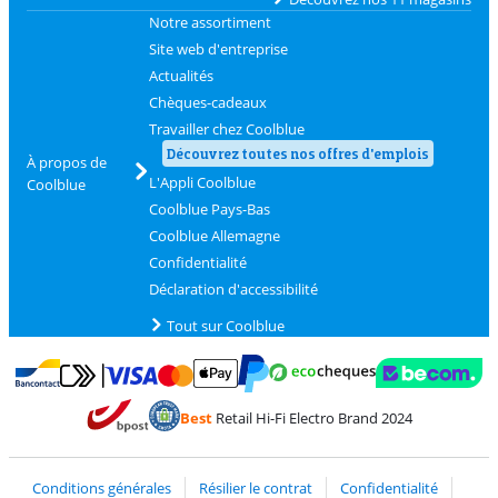
Notre assortiment
Site web d'entreprise
Actualités
Chèques-cadeaux
Travailler chez Coolblue
Découvrez toutes nos offres d'emplois
À propos de
L'Appli Coolblue
Coolblue
Coolblue Pays-Bas
Coolblue Allemagne
Confidentialité
Déclaration d'accessibilité
Tout sur Coolblue
Payer avec MasterCard et Visa via ClickToPay
Payer avec des écochèques
Payer avec Bancontact
Payer avec ApplePay
Webshop Trustmark 
Payer avec PayPal
Best
Retail Hi-Fi Electro Brand 2024
Trustprofile de Coolblue
Expédition et livraison avec bPost
Conditions générales
Résilier le contrat
Confidentialité