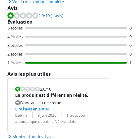
Voir la description complète
Avis
La note est de 2,0 sur 10, basée sur 1 avis.
2,0
/10
(1 avis)
Évaluation
5 étoiles
0
4 étoiles
0
3 étoiles
0
2 étoiles
0
1 étoile
1
Avis les plus utiles
La note est 2,0 sur 10.
2,0
/10
Le produit est différent en réalité.
Blanc au lieu de crème
Lire l'avis en entier
Évaluation par :
Date :
Traduction :
Bettina
9 juin 2026
Traduction
automatique depuis le Néerlandais
Montrer tous les 1 avis