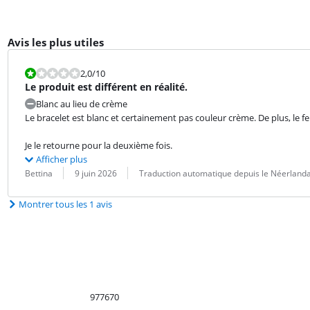
Avis les plus utiles
La note est 2,0 sur 10.
2,0
/10
Le produit est différent en réalité.
Blanc au lieu de crème
Le bracelet est blanc et certainement pas couleur crème. De plus, le f
Je le retourne pour la deuxième fois.
Afficher plus
Évaluation par :
Date :
Traduction :
Bettina
9 juin 2026
Traduction automatique depuis le Néerlanda
Montrer tous les 1 avis
977670