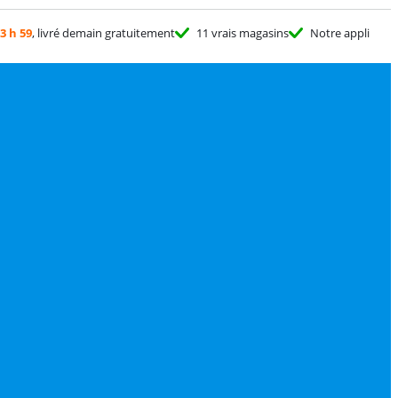
3 h 59
, livré demain gratuitement
11 vrais magasins
Notre appli