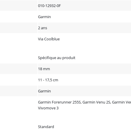
010-12932-0F
Garmin
2 ans
Via Coolblue
Spécifique au produit
18 mm
11 - 17,5 cm
Garmin
Garmin Forerunner 255S, Garmin Venu 2S, Garmin Ven
Vivomove 3
Standard