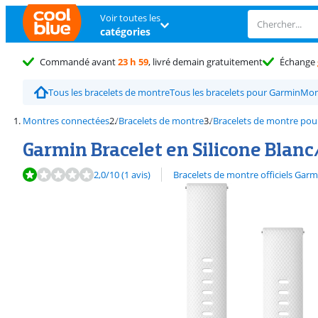
Voir toutes les
catégories
Commandé avant
23 h 59
, livré demain gratuitement
Échange
Tous les bracelets de montre
Tous les bracelets pour Garmin
Mon
Montres connectées
Bracelets de montre
Bracelets de montre pou
Garmin Bracelet en Silicone Blan
La note est de 2,0 sur 10, basée sur 1 avis.
Découvrez l'ensemble des
2,0
/10
(1 avis)
Bracelets de montre officiels Garm