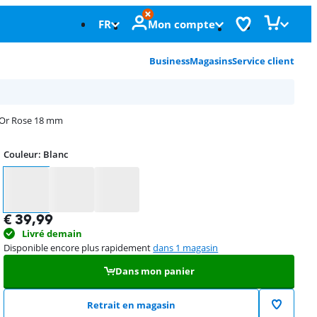
FR
Mon compte
Business
Magasins
Service client
c/Or Rose 18 mm
Couleur
:
Blanc
Couleur
€
39,99
Livré demain
Disponible encore plus rapidement
dans 1 magasin
Dans mon panier
Retrait en magasin