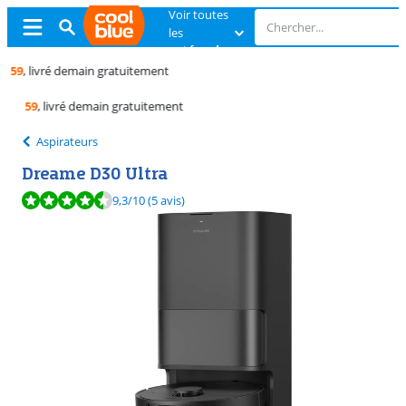
Voir toutes
les
catégories
Échange
gratuit
Échange
gratuit
Aspirateurs
Dreame D30 Ultra
La note est de 9,3 sur 10, basée sur 5 avis.
9,3
/10
(5 avis)