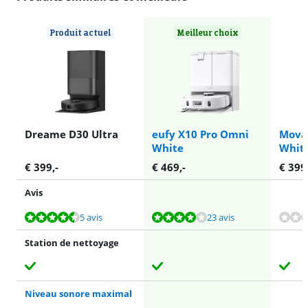
Produit actuel
Meilleur choix
Dreame D30 Ultra
eufy X10 Pro Omni
Mova 
White
Whit
€
399
,-
€
469
,-
€
399
Avis
La note est de 9,3 sur 10, basée sur 5 avis.
La note est de 8,3 sur 10, basée sur 23 avis.
La note est de 7,9 sur 10, basée sur 20 avis.
La note est de 7,5 sur 10, basée sur 21 avis.
5 avis
23 avis
Station de nettoyage
Niveau sonore maximal