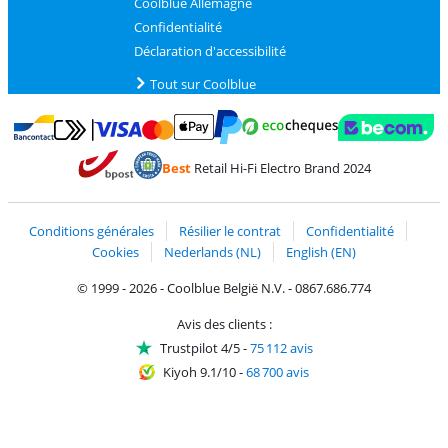
Coolblue Allemagne
Confidentialité
Déclaration d'accessibilité
Tout sur Coolblue
Payer avec MasterCard et Visa via ClickToPay
Payer avec des écochèques
Payer avec Bancontact
Payer avec ApplePay
Webshop Trustmark 
Payer avec PayPal
Best
Retail Hi-Fi Electro Brand 2024
Trustprofile de Coolblue
Expédition et livraison avec bPost
Conditions générales
Résilier le contrat
Confidentialité
Cookies
Nederlands (NL)
English (EN)
© 1999 - 2026 - Coolblue België N.V. - 0867.686.774
Avis des clients :
Trustpilot 4/5
-
75 112 avis
Kiyoh 9.1/10
-
68 700 avis