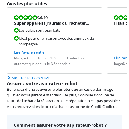
Avis les plus utiles
La note est 9,6 sur 10.
La note est 9
9,6
/10
Super appareil ! J'aurais dû l'acheter
Il fait
bien plus tôt.
Les balais sont bien faits
Idéal pour une maison avec des animaux de
compagnie
Lire l'avis en entier
Évaluation par :
Date :
Traduction :
Lire l'avi
Margriet
16 mai 2026
Traduction
Évaluation pa
Date :
automatique depuis le Néerlandais
bogd@n
Montrer tous les 5 avis
Assurez votre aspirateur-robot
Bénéficiez d'une couverture plus étendue en cas de dommage
qu'avec votre garantie standard. De plus, Coolblue s'occupe de
tout : de l'achat à la réparation. Une réparation n'est pas possible ?
Vous recevrez alors le prix d'achat sous forme de Crédit Coolblue.
Comment assurer votre aspirateur-robot ?