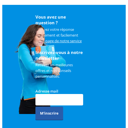
Vous avez une
question ?
Trouvez votre réponse
rapidement et facilement
sur
la page de notre service
client
.
Inscrivez-vous à notre
newsletter
Recevez les meilleures
offres et nos conseils
personnalisés.
Adresse mail
M'inscrire