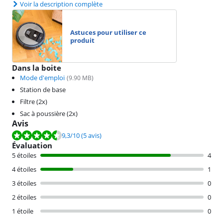
Voir la description complète
Astuces pour utiliser ce
produit
Dans la boite
Mode d'emploi
(
9.90
MB)
Station de base
Filtre (2x)
Sac à poussière (2x)
Avis
La note est de 9,3 sur 10, basée sur 5 avis.
9,3
/10
(5 avis)
Évaluation
5 étoiles
4
4 étoiles
1
3 étoiles
0
2 étoiles
0
1 étoile
0