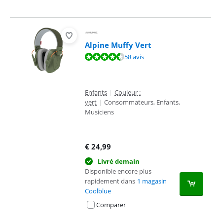
Alpine Muffy Vert
La note est de 9,4 sur 10, basée sur 58 avis.
58 avis
Enfants
|
Couleur :
vert
|
Consommateurs, Enfants,
Musiciens
€
24,99
Livré demain
Disponible encore plus
rapidement dans
1 magasin
Coolblue
Comparer