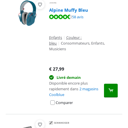
Alpine Muffy Bleu
La note est de 9,4 sur 10, basée sur 58 avis.
58 avis
Enfants
|
Couleur :
bleu
|
Consommateurs, Enfants,
Musiciens
€
27,99
Livré demain
Disponible encore plus
rapidement dans
2 magasins
Coolblue
Comparer