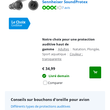
Sennheiser SoundProtex
La note est de 6,9 sur 10, basée sur 7 avis.
7 avis
Notre choix pour une protection
auditive haut de
gamme
|
Adultes
|
Natation, Plongée,
Sport aquatique
|
Couleur :
transparente
€
34,99
Livré demain
Comparer
Conseils sur bouchons d'oreille pour avion
Différents types de protections auditives