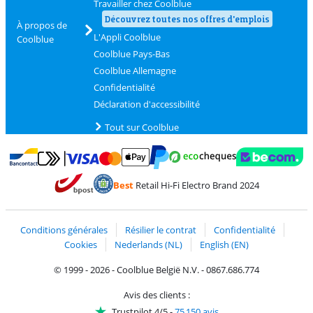
Travailler chez Coolblue
Découvrez toutes nos offres d'emplois
À propos de
L'Appli Coolblue
Coolblue
Coolblue Pays-Bas
Coolblue Allemagne
Confidentialité
Déclaration d'accessibilité
Tout sur Coolblue
Payer avec MasterCard et Visa via ClickToPay
Payer avec des écochèques
Payer avec Bancontact
Payer avec ApplePay
Webshop Trustmark 
Payer avec PayPal
Best
Retail Hi-Fi Electro Brand 2024
Trustprofile de Coolblue
Expédition et livraison avec bPost
Conditions générales
Résilier le contrat
Confidentialité
Cookies
Nederlands (NL)
English (EN)
© 1999 - 2026 - Coolblue België N.V. - 0867.686.774
Avis des clients :
Trustpilot 4/5
-
75 150 avis