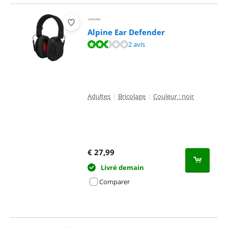
Alpine Ear Defender
La note est de 4,7 sur 10, basée sur 2 avis.
2 avis
Adultes
|
Bricolage
|
Couleur : noir
€
27,99
Livré demain
Comparer