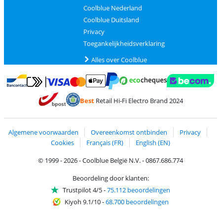
Coolblue Nederland
Coolblue Duitsland
Privacy
Toegankelijkheidsverklaring
Alles over Coolblue
Betalen met MasterCard en Visa via ClickToPay
Betalen met Ecocheques
Betalen met Bancontact
Betalen met ApplePay
Webshop Trustmar
Betalen met PayPal
Best
Retail Hi-Fi Electro Brand 2024
Trustprofile van Coolblue
Verzending en bezorging met bPost
Algemene voorwaarden
Overeenkomst ontbinden
Privacy
Cookies
Français (FR)
English (EN)
© 1999 - 2026 - Coolblue België N.V. - 0867.686.774
Beoordeling door klanten:
Trustpilot 4/5
-
75.112 beoordelingen
Kiyoh 9.1/10
-
68.700 beoordelingen