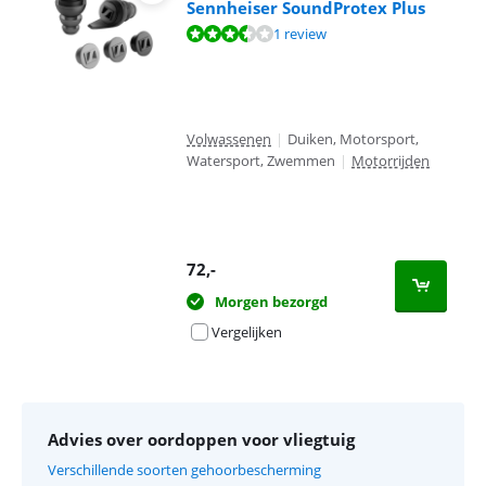
Sennheiser SoundProtex Plus
Beoordeling is 7,3 van de 10, gebaseerd op 1 review.
1 review
Volwassenen
|
Duiken, Motorsport,
Watersport, Zwemmen
|
Motorrijden
72
,-
Morgen bezorgd
Vergelijken
Advies over oordoppen voor vliegtuig
Verschillende soorten gehoorbescherming