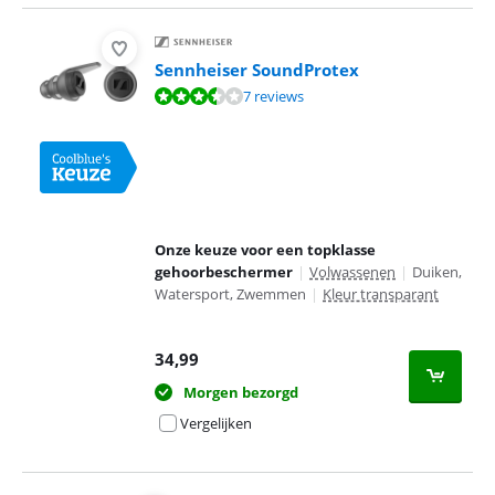
Sennheiser SoundProtex
Beoordeling is 6,9 van de 10, gebaseerd op 7 reviews.
7 reviews
Onze keuze voor een topklasse
gehoorbeschermer
|
Volwassenen
|
Duiken,
Watersport, Zwemmen
|
Kleur transparant
34,99
Morgen bezorgd
Vergelijken