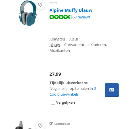
Alpine Muffy Blauw
Beoordeling is 9,4 van de 10, gebaseerd op 58 reviews.
58 reviews
Kinderen
|
Kleur
blauw
|
Consumenten, Kinderen,
Muzikanten
27,99
Tijdelijk uitverkocht
Nog sneller op te halen in
2
Coolblue-winkels
Vergelijken