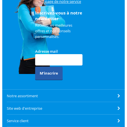
sur
la page de notre service
client
.
Inscrivez-vous à notre
newsletter
Recevez les meilleures
offres et nos conseils
personnalisés.
Adresse mail
M'inscrire
Notre assortiment
Site web d'entreprise
Service client