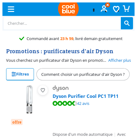
Commandé avant
23 h 59
, livré demain gratuitement
Promotions : purificateurs d'air Dyson
Vous cherchez un purificateur d’air Dyson en promotion ? Chez Coolblue, vous trouverez des deals compétitifs sur les purificateurs d'air Dyson. Ces purificateurs d'air filtrent 99,95 % des particules de l'air. Ainsi, ils réduisent les symptômes liés aux allergies. Vous voulez aussi profiter d'une brise rafraichissante ? Alors, optez pour un modèle avec une fonction ventilation.
Afficher plus
Filtres
Comment choisir un purificateur d'air Dyson ?
Dyson Purifier Cool PC1 TP11
La note est de 8,7 sur 10, basée sur 42 avis.
42 avis
offre
Dispose d'un mode automatique
|
Avec