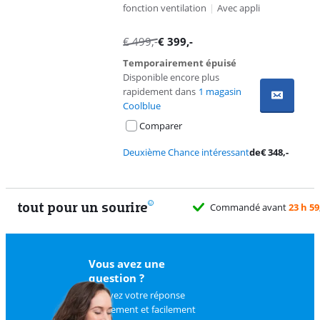
fonction ventilation
|
Avec appli
€
499
,-
€
399
,-
Temporairement épuisé
Disponible encore plus
rapidement dans
1 magasin
Coolblue
Comparer
Deuxième Chance intéressant
de
€
348
,-
tout pour un sourire
Commandé avant
23 h 59
Vous avez une
question ?
Trouvez votre réponse
rapidement et facilement