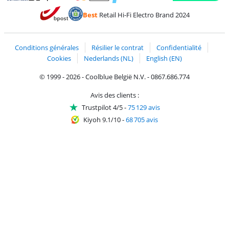
Payer avec MasterCard et Visa via ClickToPay
Payer avec des écochèques
Payer avec Bancontact
Payer avec ApplePay
Webshop Trustmark 
Payer avec PayPal
Best
Retail Hi-Fi Electro Brand 2024
Trustprofile de Coolblue
Expédition et livraison avec bPost
Conditions générales
Résilier le contrat
Confidentialité
Cookies
Nederlands (NL)
English (EN)
© 1999 - 2026 - Coolblue België N.V. - 0867.686.774
Avis des clients :
Trustpilot 4/5
-
75 129 avis
Kiyoh 9.1/10
-
68 705 avis