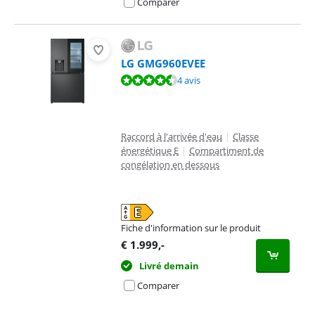
Comparer
LG GMG960EVEE
La note est de 9,4 sur 10, basée sur 4 avis.
4 avis
Raccord à l'arrivée d'eau
|
Classe
énergétique E
|
Compartiment de
congélation en dessous
Fiche d'information sur le produit
s'ouvre dans un nouvel onglet
€
1.999
,-
Livré demain
Comparer