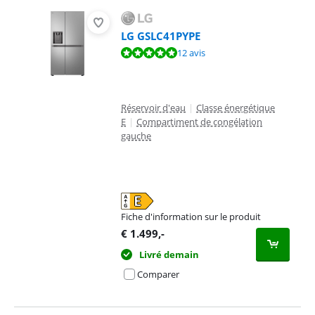
LG GSLC41PYPE
La note est de 9,5 sur 10, basée sur 12 avis.
12 avis
Réservoir d'eau
|
Classe énergétique
E
|
Compartiment de congélation
gauche
Fiche d'information sur le produit
s'ouvre dans un nouvel onglet
€
1.499
,-
Livré demain
Comparer