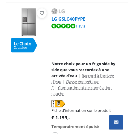
LG GSLC40PYPE
La note est de 10 sur 10, basée sur 1 avis.
1 avis
Notre choix pour un frigo side by
side que vous raccordez à une
arrivée d'eau
|
Raccord à l'arrivée
d'eau
|
Classe énergétique
E
|
Compartiment de congélation
gauche
Fiche d'information sur le produit
s'ouvre dans un nouvel onglet
€
1.159
,-
Temporairement épuisé