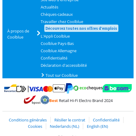
Actualités
Chèques-cadeaux
Travailler chez Coolblue
Découvrez toutes nos offres d'emplois
À propos de
L'Appli Coolblue
Coolblue
Coolblue Pays-Bas
Coolblue Allemagne
Confidentialité
Déclaration d'accessibilité
Tout sur Coolblue
Payer avec MasterCard et Visa via ClickToPay
Payer avec des écochèques
Payer avec Bancontact
Payer avec ApplePay
Webshop Trustmark 
Payer avec PayPal
Best
Retail Hi-Fi Electro Brand 2024
Trustprofile de Coolblue
Expédition et livraison avec bPost
Conditions générales
Résilier le contrat
Confidentialité
Cookies
Nederlands (NL)
English (EN)