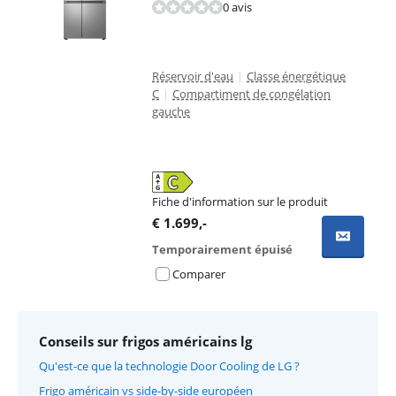
0 avis
Réservoir d'eau
|
Classe énergétique
C
|
Compartiment de congélation
gauche
Fiche d'information sur le produit
s'ouvre dans un nouvel onglet
€
1.699
,-
Temporairement épuisé
Comparer
Conseils sur frigos américains lg
Qu'est-ce que la technologie Door Cooling de LG ?
Frigo américain vs side-by-side européen