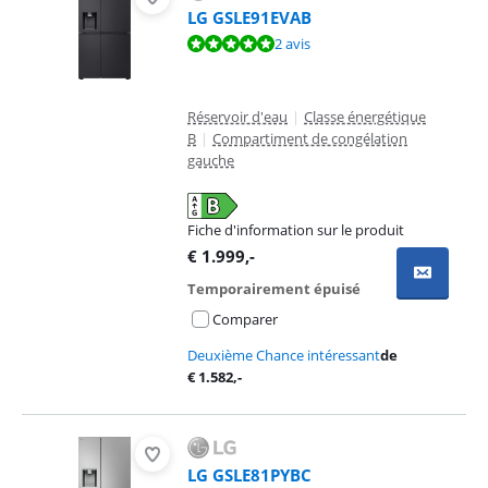
LG GSLE91EVAB
La note est de 10 sur 10, basée sur 2 avis.
2 avis
Réservoir d'eau
|
Classe énergétique
B
|
Compartiment de congélation
gauche
Fiche d'information sur le produit
s'ouvre dans un nouvel onglet
€
1.999
,-
Temporairement épuisé
Comparer
Deuxième Chance intéressant
de
€
1.582
,-
LG GSLE81PYBC