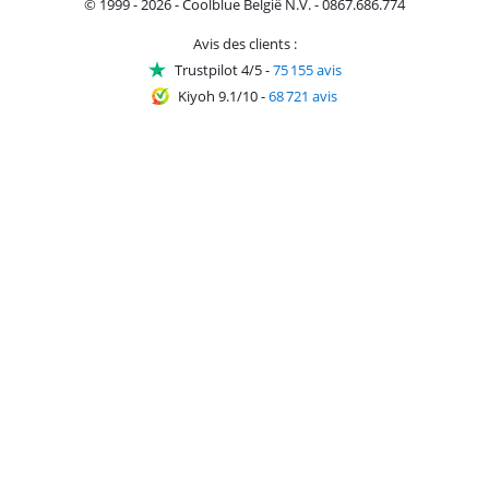
© 1999 - 2026 - Coolblue België N.V. - 0867.686.774
Avis des clients :
Trustpilot 4/5
-
75 155 avis
Kiyoh 9.1/10
-
68 721 avis