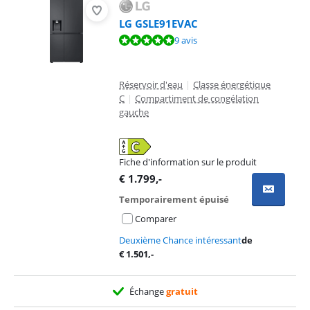
LG GSLE91EVAC
La note est de 9,7 sur 10, basée sur 9 avis.
9 avis
Réservoir d'eau
|
Classe énergétique
C
|
Compartiment de congélation
gauche
Fiche d'information sur le produit
s'ouvre dans un nouvel onglet
€
1.799
,-
Temporairement épuisé
Comparer
Deuxième Chance intéressant
de
€
1.501
,-
Échange
gratuit