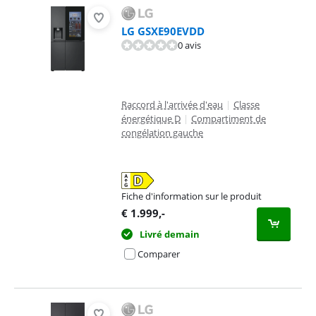
LG GSXE90EVDD
0 avis
Raccord à l'arrivée d'eau
|
Classe
énergétique D
|
Compartiment de
congélation gauche
Fiche d'information sur le produit
s'ouvre dans un nouvel onglet
€
1.999
,-
Livré demain
Comparer