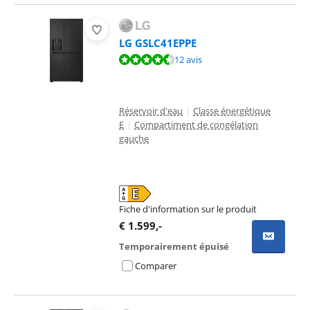
LG GSLC41EPPE
La note est de 9,3 sur 10, basée sur 12 avis.
12 avis
Réservoir d'eau
|
Classe énergétique
E
|
Compartiment de congélation
gauche
Fiche d'information sur le produit
s'ouvre dans un nouvel onglet
€
1.599
,-
Temporairement épuisé
Comparer