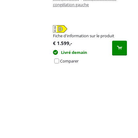
congélation gauche
Fiche d'information sur le produit
s'ouvre dans un nouvel onglet
€
1.599
,-
Livré demain
Comparer
Advertentie