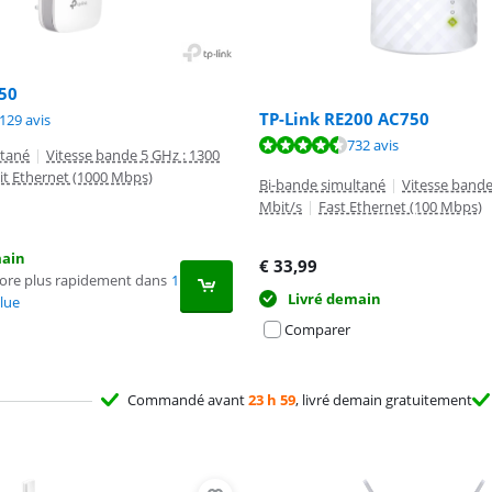
50
TP-Link RE200 AC750
8,7 sur 10, basée sur 1129 avis.
129 avis
8,6 sur 10, basée sur 732 avis.
732 avis
ltané
|
Vitesse bande 5 GHz : 1300
it Ethernet (1000 Mbps)
Bi-bande simultané
|
Vitesse bande
Mbit/s
|
Fast Ethernet (100 Mbps)
main
€
33,99
core plus rapidement dans
1
Livré demain
lue
Comparer
Commandé avant
23 h 59
, livré demain gratuitement