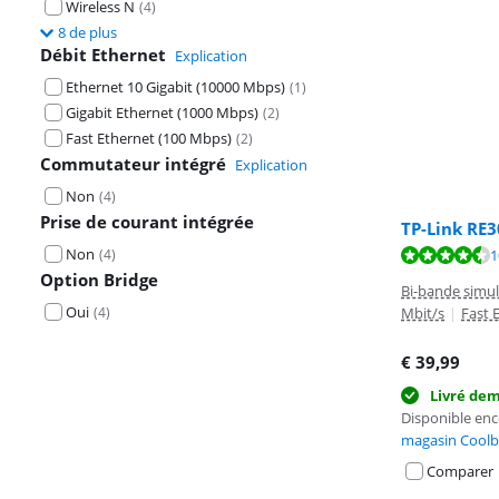
Wireless N
(
4
)
8 de plus
Débit Ethernet
Explication
Ethernet 10 Gigabit (10000 Mbps)
(
1
)
Gigabit Ethernet (1000 Mbps)
(
2
)
Fast Ethernet (100 Mbps)
(
2
)
Commutateur intégré
Explication
Non
(
4
)
Prise de courant intégrée
TP-Link RE3
Non
La note est de 
(
4
)
1
La note est de 
Option Bridge
Bi-bande simu
Oui
(
4
)
Mbit/s
|
Fast 
€
39,99
Livré de
Disponible en
magasin Coolb
Comparer