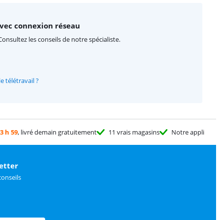
 avec connexion réseau
Consultez les conseils de notre spécialiste.
e télétravail ?
3 h 59
, livré demain gratuitement
11 vrais magasins
Notre appli
etter
conseils