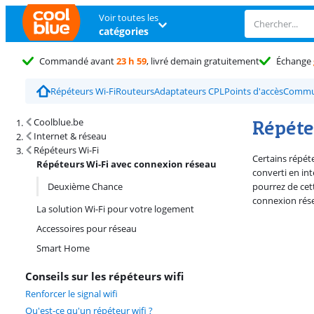
Voir toutes les
catégories
Commandé avant
23 h 59
, livré demain gratuitement
Échange
Répéteurs Wi-Fi
Routeurs
Adaptateurs CPL
Points d'accès
Commu
Résultats de recherche et tri
Répéte
Coolblue.be
Internet & réseau
Répéteurs Wi-Fi
Certains répét
Répéteurs Wi-Fi avec connexion réseau
converti en int
Deuxième Chance
pourrez de cett
connexion rése
La solution Wi-Fi pour votre logement
Accessoires pour réseau
Smart Home
Conseils sur les répéteurs wifi
Renforcer le signal wifi
Qu'est-ce qu'un répéteur wifi ?