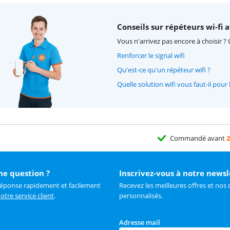
Conseils sur répéteurs wi-fi
Vous n'arrivez pas encore à choisir ? 
Renforcer le signal wifi
Qu'est-ce qu'un répéteur wifi ?
Quelle solution wifi vous faut-il pour l
Commandé avant
2
ne question ?
Inscrivez-vous à notre newsl
réponse rapidement et facilement
Recevez les meilleures offres et nos 
otre service client
.
personnalisés.
Adresse mail