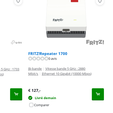
FRITZ!Repeater 1700
0 avis
Bi-bande
|
Vitesse bande 5 GHz : 2880
 5 GHz : 1733
Mbit/s
|
Ethernet 10 Gigabit (10000 Mbps)
ps)
€
127
,-
Livré demain
Comparer