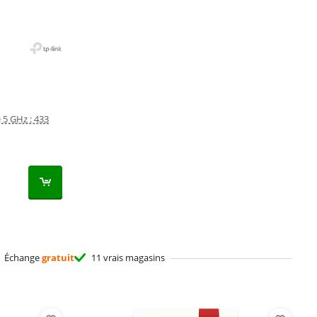
 5 GHz : 433
Échange
gratuit
11 vrais magasins