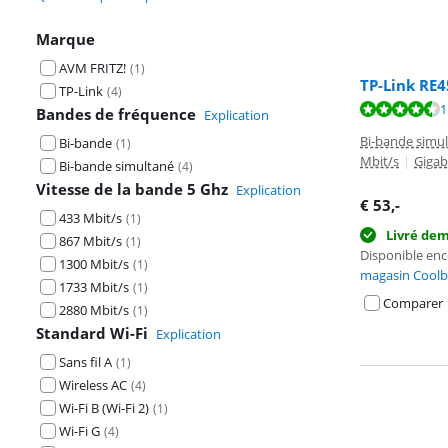
Marque
AVM FRITZ!
(
1
)
TP-Link RE4
TP-Link
(
4
)
La note est de 
1
Bandes de fréquence
Explication
La note est de 
Bi-bande simu
Bi-bande
(
1
)
Mbit/s
|
Gigab
Bi-bande simultané
(
4
)
Vitesse de la bande 5 Ghz
Explication
€
53
,-
433 Mbit/s
(
1
)
Livré de
867 Mbit/s
(
1
)
Disponible en
1300 Mbit/s
(
1
)
magasin Coolb
1733 Mbit/s
(
1
)
Comparer
2880 Mbit/s
(
1
)
Standard Wi-Fi
Explication
Sans fil A
(
1
)
Wireless AC
(
4
)
Wi-Fi B (Wi-Fi 2)
(
1
)
Wi-Fi G
(
4
)