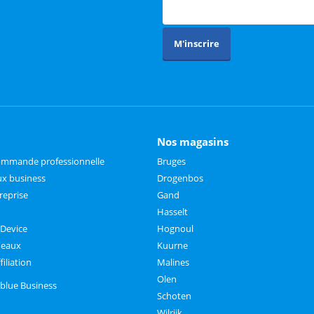
M'inscrire
Nos magasins
commande professionnelle
Bruges
x business
Drogenbos
reprise
Gand
Hasselt
 Device
Hognoul
deaux
Kuurne
iliation
Malines
Olen
lblue Business
Schoten
Wilrijk