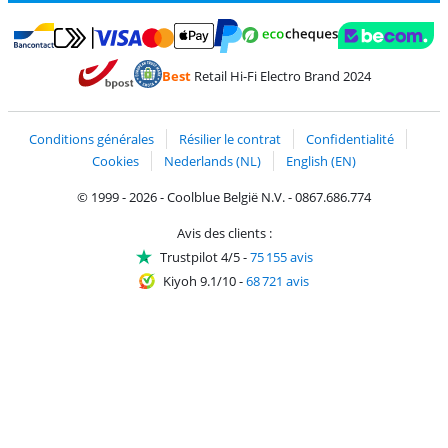
Payer avec MasterCard et Visa via ClickToPay
Payer avec des écochèques
Payer avec Bancontact
Payer avec ApplePay
Webshop Trustmark 
Payer avec PayPal
Best
Retail Hi-Fi Electro Brand 2024
Trustprofile de Coolblue
Expédition et livraison avec bPost
Conditions générales
Résilier le contrat
Confidentialité
Cookies
Nederlands (NL)
English (EN)
© 1999 - 2026 - Coolblue België N.V. - 0867.686.774
Avis des clients :
Trustpilot 4/5
-
75 155 avis
Kiyoh 9.1/10
-
68 721 avis