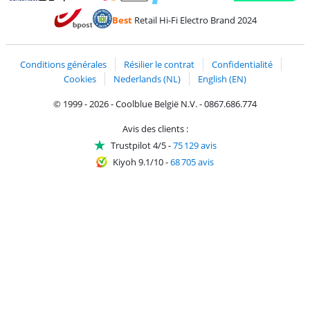
Payer avec MasterCard et Visa via ClickToPay
Payer avec des écochèques
Payer avec Bancontact
Payer avec ApplePay
Webshop Trustmark 
Payer avec PayPal
Best
Retail Hi-Fi Electro Brand 2024
Trustprofile de Coolblue
Expédition et livraison avec bPost
Conditions générales
Résilier le contrat
Confidentialité
Cookies
Nederlands (NL)
English (EN)
© 1999 - 2026 - Coolblue België N.V. - 0867.686.774
Avis des clients :
Trustpilot 4/5
-
75 129 avis
Kiyoh 9.1/10
-
68 705 avis