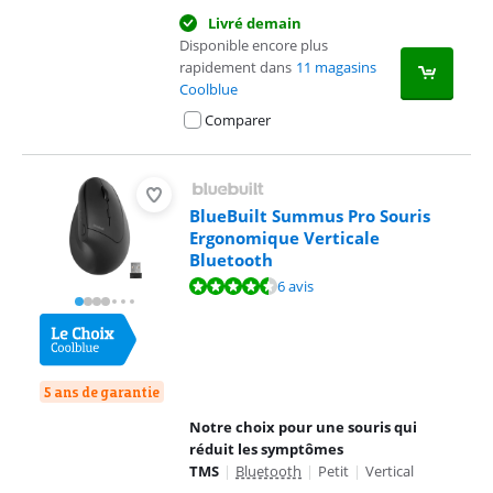
Livré demain
Disponible encore plus
rapidement dans
11 magasins
Coolblue
Comparer
BlueBuilt Summus Pro Souris
Ergonomique Verticale
Bluetooth
La note est de 8,8 sur 10, basée sur 6 avis.
6 avis
5 ans de garantie
Notre choix pour une souris qui
réduit les symptômes
TMS
|
Bluetooth
|
Petit
|
Vertical