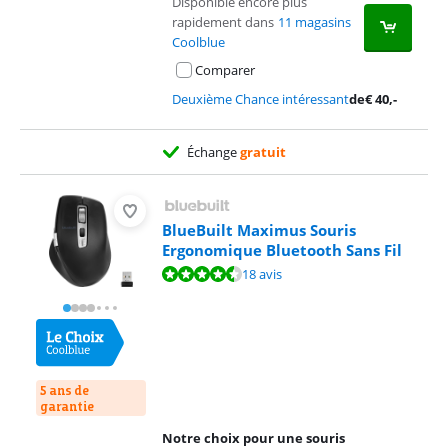
Disponible encore plus
rapidement dans
11 magasins
Coolblue
Comparer
Deuxième Chance intéressant
de
€
40
,-
Échange
gratuit
BlueBuilt Maximus Souris
Ergonomique Bluetooth Sans Fil
La note est de 8,5 sur 10, basée sur 18 avis.
18 avis
5 ans de
garantie
Notre choix pour une souris