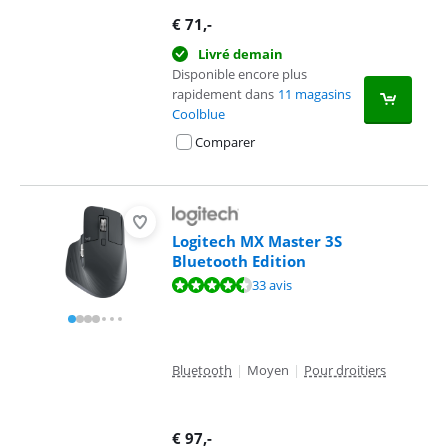
€
71
,-
Livré demain
Disponible encore plus
rapidement dans
11 magasins
Coolblue
Comparer
Logitech MX Master 3S
Bluetooth Edition
La note est de 9,0 sur 10, basée sur 33 avis.
33 avis
Bluetooth
|
Moyen
|
Pour droitiers
€
97
,-