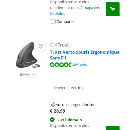
Disponible encore plus
rapidement dans
2 magasins
Coolblue
Comparer
Trust Verto Souris Ergonomique
Sans Fil
La note est de 9,0 sur 10, basée sur 459 avis.
459 avis
|
Moyen
|
Vertical
Aucun chargeur inclus
€
28,99
Livré demain
Disponible encore plus