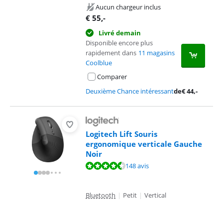
Aucun chargeur inclus
€
55
,-
Livré demain
Disponible encore plus
rapidement dans
11 magasins
Coolblue
Comparer
Deuxième Chance intéressant
de
€
44
,-
Logitech Lift Souris
ergonomique verticale Gauche
Noir
La note est de 9,1 sur 10, basée sur 148 avis.
148 avis
Bluetooth
|
Petit
|
Vertical