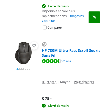
Livré demain
Disponible encore plus
rapidement dans
8 magasins
Coolblue
Comparer
HP 780M Ultra-Fast Scroll Souris
Sans Fil
La note est de 9,0 sur 10, basée sur 52 avis.
52 avis
Bluetooth
|
Moyen
|
Pour droitiers
€
75
,-
Livré demain