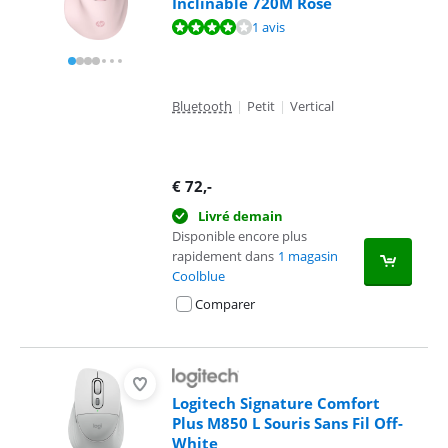
Inclinable 720M Rose
La note est de 8,4 sur 10, basée sur 1 avis.
1 avis
Bluetooth
|
Petit
|
Vertical
€
72
,-
Livré demain
Disponible encore plus
rapidement dans
1 magasin
Coolblue
Comparer
Logitech Signature Comfort
Plus M850 L Souris Sans Fil Off-
White