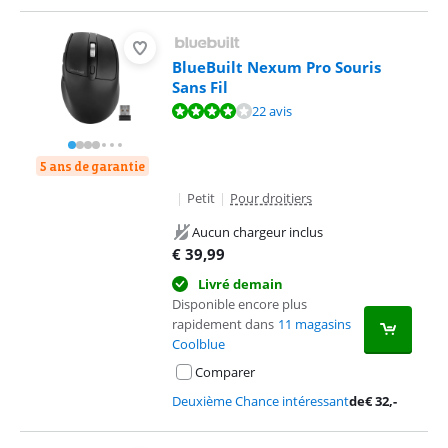
BlueBuilt Nexum Pro Souris
Sans Fil
La note est de 8,4 sur 10, basée sur 22 avis.
22 avis
5 ans de garantie
|
Petit
|
Pour droitiers
Aucun chargeur inclus
€
39,99
Livré demain
Disponible encore plus
rapidement dans
11 magasins
Coolblue
Comparer
Deuxième Chance intéressant
de
€
32
,-