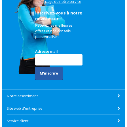
sur
la page de notre service
client
.
Inscrivez-vous à notre
newsletter
Recevez les meilleures
offres et nos conseils
personnalisés.
Adresse mail
M'inscrire
Notre assortiment
Site web d'entreprise
Service client