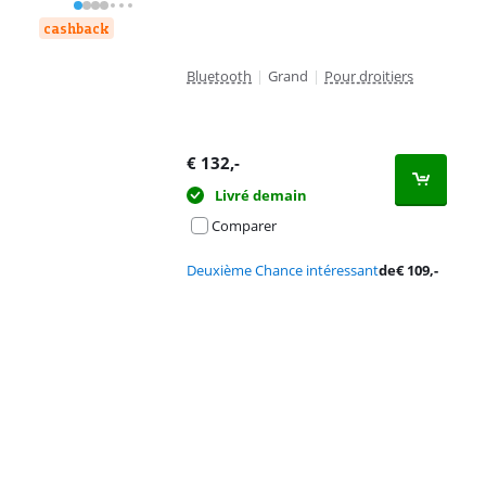
cashback
Bluetooth
|
Grand
|
Pour droitiers
€
132
,-
Livré demain
Comparer
Deuxième Chance intéressant
de
€
109
,-
Advertentie