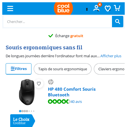
Échange
gratuit
Souris ergonomiques sans fil
De longues journées derrière l'ordinateur font mal aux mains et aux bras. Une souris ergonomique aide à réduire la charge sur votre poignet, votre main et votre bras. Par exemple, imaginez une souris avec une boule de commande où vous déplacez le curseur de la souris simplement en utilisant votre pouce. Et sans fil, pour qu’il n’y ait aucun enchevêtrement de câbles sur votre bureau.
Afficher plus
Filtres
Tapis de souris ergonomique
Claviers ergono
HP 480 Comfort Souris
Bluetooth
La note est de 8,7 sur 10, basée sur 40 avis.
40 avis