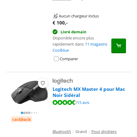
Aucun chargeur inclus
€
100
,-
Livré demain
Disponible encore plus
rapidement dans
11 magasins
Coolblue
Comparer
Logitech MX Master 4 pour Mac
Noir Sidéral
La note est de 8,5 sur 10, basée sur 15 avis.
15 avis
cashback
Bluetooth
|
Grand
|
Pour droitiers