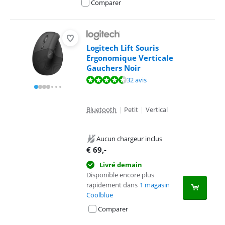
Comparer
Logitech Lift Souris
Ergonomique Verticale
Gauchers Noir
La note est de 9,0 sur 10, basée sur 32 avis.
32 avis
Bluetooth
|
Petit
|
Vertical
Aucun chargeur inclus
€
69
,-
Livré demain
Disponible encore plus
rapidement dans
1 magasin
Coolblue
Comparer