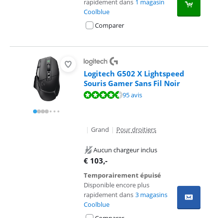
rapidement dans
1 magasin
Coolblue
Comparer
Logitech G502 X Lightspeed
Souris Gamer Sans Fil Noir
La note est de 8,9 sur 10, basée sur 95 avis.
95 avis
|
Grand
|
Pour droitiers
Aucun chargeur inclus
€
103
,-
Temporairement épuisé
Disponible encore plus
rapidement dans
3 magasins
Coolblue