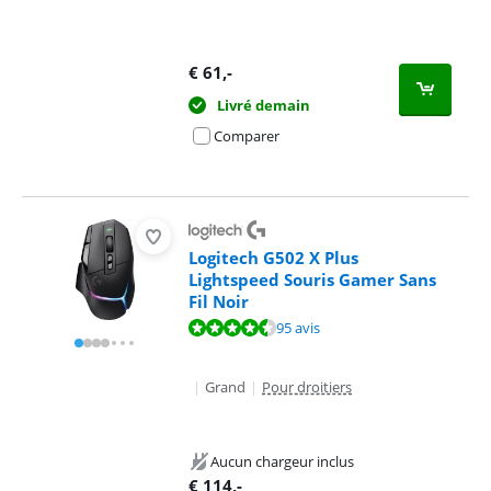
€
61
,-
Livré demain
Comparer
Logitech G502 X Plus
Lightspeed Souris Gamer Sans
Fil Noir
La note est de 8,9 sur 10, basée sur 95 avis.
95 avis
|
Grand
|
Pour droitiers
Aucun chargeur inclus
€
114
,-