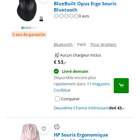
BlueBuilt Opus Ergo Souris
Bluetooth
0 avis
5 ans de garantie
Bluetooth
|
Petit
|
Pour droitiers
Aucun chargeur inclus
€
53
,-
Livré demain
Disponible encore plus
rapidement dans
11 magasins
Coolblue
Comparer
Deuxième Chance intéressant
de
€
43
,-
HP Souris Ergonomique