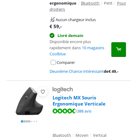
ergonomique
|
Bluetooth
|
Petit
|
Pour
droitiers
Aucun chargeur inclus
€
59
,-
Livré demain
Disponible encore plus
rapidement dans
10 magasins
Coolblue
Comparer
Deuxième Chance intéressant
de
€
49
,-
Logitech MX Souris
Ergonomique Verticale
La note est de 9,2 sur 10, basée sur 388 avis.
388 avis
Bluetooth
|
Moyen
|
Vertical