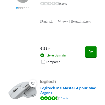
0 avis
Bluetooth
|
Moyen
|
Pour droitiers
€
58
,-
Livré demain
Comparer
Logitech MX Master 4 pour Mac
Argent
La note est de 8,5 sur 10, basée sur 15 avis.
15 avis