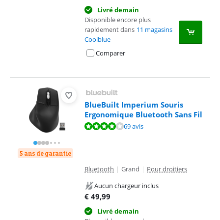
Livré demain
Disponible encore plus
rapidement dans
11 magasins
Coolblue
Comparer
BlueBuilt Imperium Souris
Ergonomique Bluetooth Sans Fil
La note est de 8,1 sur 10, basée sur 69 avis.
69 avis
5 ans de garantie
Bluetooth
|
Grand
|
Pour droitiers
Aucun chargeur inclus
€
49,99
Livré demain