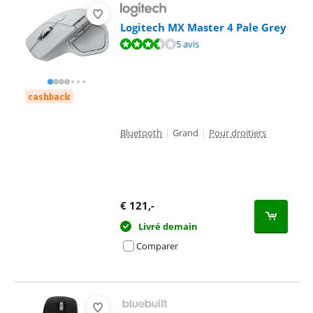
Logitech MX Master 4 Pale Grey
La note est de 7,4 sur 10, basée sur 5 avis.
5 avis
cashback
Bluetooth
|
Grand
|
Pour droitiers
€
121
,-
Livré demain
Comparer