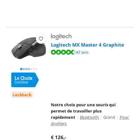
Logitech MX Master 4 Graphite
La note est de 9,3 sur 10, basée sur 47 avis.
47 avis
cashback
Notre choix pour une souris qui
permet de travailler plus
rapidement
|
Bluetooth
|
Grand
|
Pour
droitiers
€
126
,-