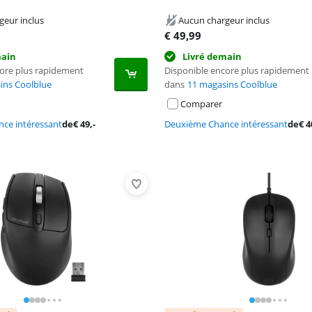
geur inclus
Aucun chargeur inclus
€
49,99
main
Livré demain
core plus rapidement
Disponible encore plus rapidement
ins Coolblue
dans
11 magasins Coolblue
Comparer
ce intéressant
de
€
49
,-
Deuxième Chance intéressant
de
€
4