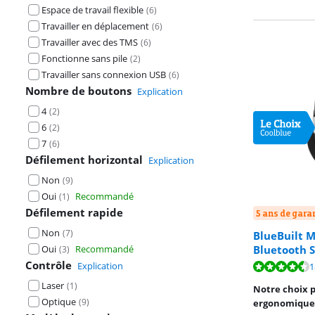
Espace de travail flexible
(
6
)
Travailler en déplacement
(
6
)
Travailler avec des TMS
(
6
)
Fonctionne sans pile
(
2
)
Travailler sans connexion USB
(
6
)
Nombre de boutons
Explication
4
(
2
)
6
(
2
)
7
(
6
)
Défilement horizontal
Explication
Non
(
9
)
Oui
Recommandé
(
1
)
Défilement rapide
5 ans de gara
Non
(
7
)
BlueBuilt 
Oui
Recommandé
Bluetooth S
(
3
)
Contrôle
Explication
La note est de 
La note est de 
La note est de 
1
Laser
(
1
)
Notre choix 
Optique
(
9
)
ergonomique