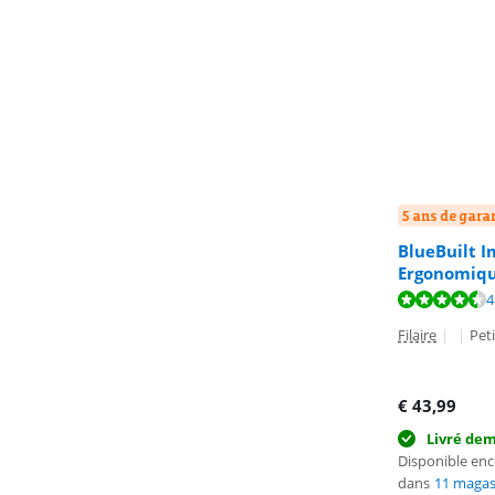
5 ans de gara
BlueBuilt 
Ergonomique
La note est de 
4
Filaire
|
|
Peti
€
43,99
Livré de
Disponible en
dans
11 magas