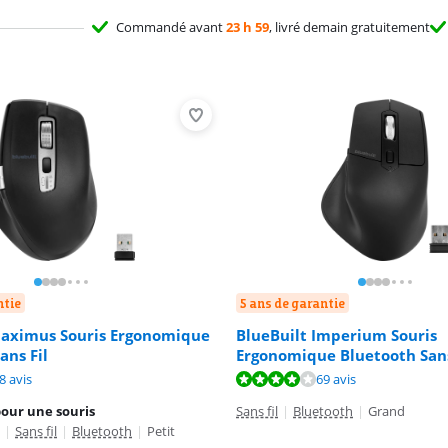
Commandé avant
23 h 59
, livré demain gratuitement
ntie
5 ans de garantie
Maximus Souris Ergonomique
BlueBuilt Imperium Souris
ans Fil
Ergonomique Bluetooth Sans
8,5 sur 10, basée sur 18 avis.
8,1 sur 10, basée sur 69 avis.
8,8 sur 10, basée sur 6 avis.
8 avis
69 avis
pour une souris
Sans fil
|
Bluetooth
|
Grand
|
Sans fil
|
Bluetooth
|
Petit