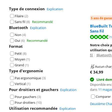
Type de connexion
Explication
Filaire
(
2
)
5 ans de gara
Sans fil
Recommandé
(
8
)
BlueBuilt 
Bluetooth
Explication
Sans Fil
Non
(
4
)
La note est de 
1
Oui
Recommandé
(
6
)
La note est de 
Notre choix 
Format
utilisation q
Petit
(
8
)
fil
|
Bluetooth
Moyen
(
1
)
Grand
(
1
)
Aucun char
Type d'ergonomie
€
34,99
Pas ergonomique
(
3
)
Livré de
Vertical
(
1
)
Disponible en
Pour droitiers et gauchers
dans
11 magas
Explication
Comparer
Pour gauchers
(
3
)
Pour droitiers
(
10
)
Deuxième Chan
Utilisation recommandée
Explication