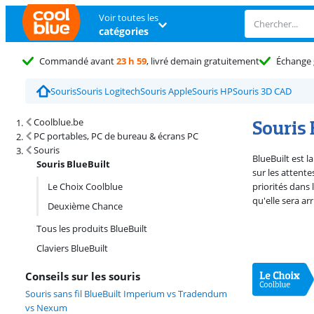
Voir toutes les
catégories
Commandé avant
23 h 59
, livré demain gratuitement
Échange
Souris
Souris Logitech
Souris Apple
Souris HP
Souris 3D CAD
Résultats de recherche et tri
Souris 
Coolblue.be
PC portables, PC de bureau & écrans PC
Souris
BlueBuilt est 
Souris BlueBuilt
sur les attente
Le Choix Coolblue
priorités dans 
qu'elle sera ar
Deuxième Chance
Tous les produits BlueBuilt
Claviers BlueBuilt
Conseils sur les souris
Souris sans fil BlueBuilt Imperium vs Tradendum
vs Nexum