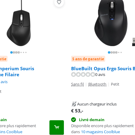
ntie
5 ans de garantie
Imperium Souris
BlueBuilt Opus Ergo Souris 
 Filaire
0 avis
8,7 sur 10, basée sur 4 avis.
 avis
Sans fil
|
Bluetooth
|
Petit
t
Aucun chargeur inclus
€
53
,-
main
Livré demain
core plus rapidement
Disponible encore plus rapidement
ins Coolblue
dans
10 magasins Coolblue