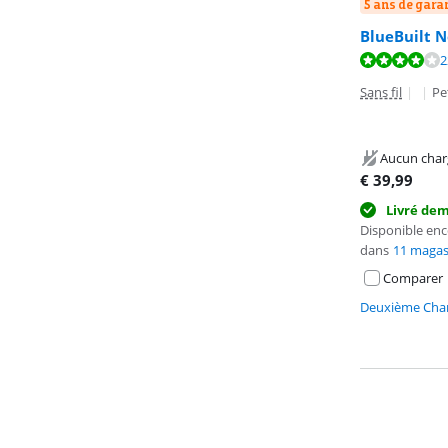
5 ans de gara
BlueBuilt N
La note est de 
2
La note est de 
Sans fil
|
|
Pe
Aucun char
€
39,99
Livré de
Disponible en
dans
11 magas
Comparer
Deuxième Chan