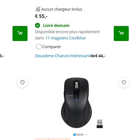
Aucun chargeur inclus
€
55
,-
Livré demain
Disponible encore plus rapidement
dans
11 magasins Coolblue
Comparer
0
,-
Deuxième Chance intéressant
de
€
44
,-