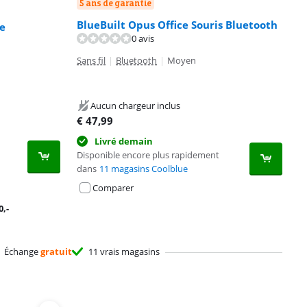
5 ans de garantie
BlueBuilt Opus Office Souris Bluetooth
re
0 avis
Sans fil
|
Bluetooth
|
Moyen
Aucun chargeur inclus
€
47,99
Livré demain
Disponible encore plus rapidement
dans
11 magasins Coolblue
Comparer
0
,-
Échange
gratuit
11 vrais magasins