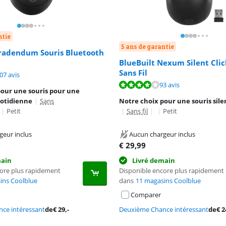
ntie
5 ans de garantie
Tradendum Souris Bluetooth
BlueBuilt Nexum Silent Clic
Sans Fil
8,8 sur 10, basée sur 107 avis.
07 avis
8,0 sur 10, basée sur 93 avis.
93 avis
pour une souris pour une
uotidienne
|
Sans
Notre choix pour une souris sil
|
Petit
|
Sans fil
|
|
Petit
geur inclus
Aucun chargeur inclus
€
29,99
main
Livré demain
core plus rapidement
Disponible encore plus rapidement
ins Coolblue
dans
11 magasins Coolblue
Comparer
ce intéressant
de
€
29
,-
Deuxième Chance intéressant
de
€
2