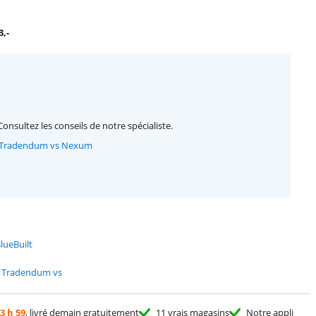
3
,-
Consultez les conseils de notre spécialiste.
vs Tradendum vs Nexum
BlueBuilt
vs Tradendum vs
3 h 59
, livré demain gratuitement
11 vrais magasins
Notre appli