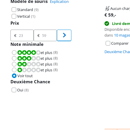
Modèle de souris
Explication
Aucun char
Standard
(
9
)
€
59
,-
Vertical
(
1
)
Prix
Livré de
Disponible en
Prix
dans
10 magas
€
€
Comparer
Note minimale
Deuxième Chan
et plus
(
8
)
La note est 8,0 sur 10.
et plus
(
8
)
La note est 6,0 sur 10.
et plus
(
8
)
La note est 4,0 sur 10.
et plus
(
8
)
La note est 2,0 sur 10.
Voir tout
Deuxième Chance
Oui
(
8
)