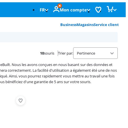
FR
Mon compte
Business
Magasins
Service client
10
souris
Trier par
:
BlueBuilt. Nous les avons conçues en nous basant sur des données et
nera correctement. La facilité d'utilisation a également été une de nos
liqué. Ainsi, vous pourrez rapidement vous mettre au travail une fois
us bénéficiez d'une garantie de 5 ans sur votre souris.
Advertentie