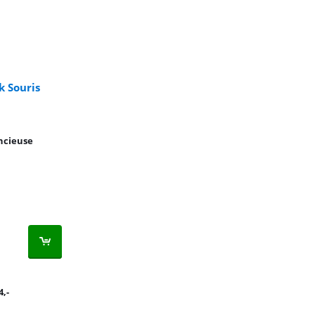
k Souris
encieuse
4
,-