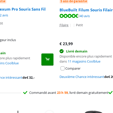
ntie
5 ans de garantie
exum Pro Souris Sans Fil
BlueBuilt Filum Souris Filai
8,4 sur 10, basée sur 22 avis.
2 avis
8,7 sur 10, basée sur 40 avis.
40 avis
tit
Filaire
|
|
Petit
geur inclus
€
23,99
Livré demain
main
Disponible encore plus rapidement
core plus rapidement
dans
11 magasins Coolblue
ins Coolblue
Comparer
Deuxième Chance intéressant
de
€
2
ce intéressant
de
€
32
,-
Commandé avant
23 h 59
, livré demain gratuitement