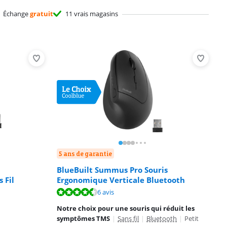
Échange
gratuit
11 vrais magasins
5 ans de garantie
BlueBuilt Summus Pro Souris
 Fil
Ergonomique Verticale Bluetooth
6 avis
Notre choix pour une souris qui réduit les
symptômes TMS
|
Sans fil
|
Bluetooth
|
Petit