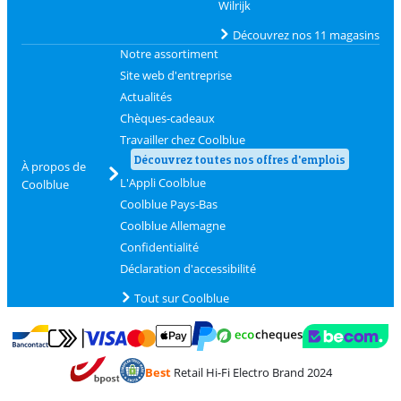
Wilrijk
Découvrez nos 11 magasins
Notre assortiment
Site web d'entreprise
Actualités
Chèques-cadeaux
Travailler chez Coolblue
Découvrez toutes nos offres d'emplois
À propos de
L'Appli Coolblue
Coolblue
Coolblue Pays-Bas
Coolblue Allemagne
Confidentialité
Déclaration d'accessibilité
Tout sur Coolblue
Payer avec MasterCard et Visa via ClickToPay
Payer avec des écochèques
Payer avec Bancontact
Payer avec ApplePay
Webshop Trustmark 
Payer avec PayPal
Best
Retail Hi-Fi Electro Brand 2024
Trustprofile de Coolblue
Expédition et livraison avec bPost