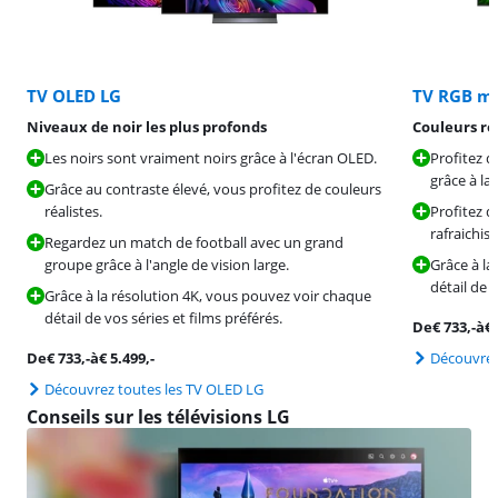
TV OLED LG
TV RGB mi
Niveaux de noir les plus profonds
Couleurs ré
Les noirs sont vraiment noirs grâce à l'écran OLED.
Profitez d
grâce à la
Grâce au contraste élevé, vous profitez de couleurs
réalistes.
Profitez d
rafraichis
Regardez un match de football avec un grand
groupe grâce à l'angle de vision large.
Grâce à la
détail de v
Grâce à la résolution 4K, vous pouvez voir chaque
détail de vos séries et films préférés.
De
€
733
,-
à
€
De
€
733
,-
à
€
5.499
,-
Découvrez
Découvrez toutes les TV OLED LG
Conseils sur les télévisions LG