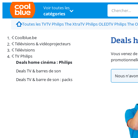
Voir toutes les
catégories
Toutes les TV
TV Philips The Xtra
TV Philips OLED
TV Philips The 
Deals 
Coolblue.be
Télévisions & vidéoprojecteurs
Télévisions
Vous venez de 
TV Philips
promotionnelle
Deals home cinéma : Philips
Deals TV & barres de son
Nous n'avons
Deals TV & barre de son : packs