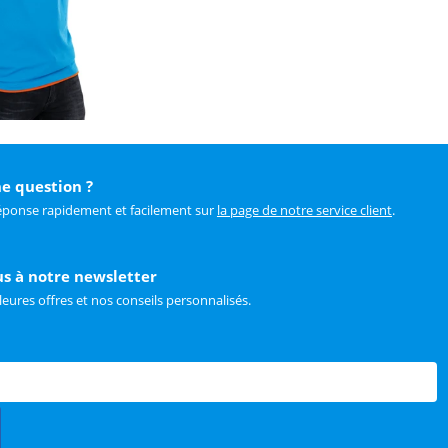
e question ?
éponse rapidement et facilement sur
la page de notre service client
.
us à notre newsletter
leures offres et nos conseils personnalisés.