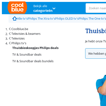
Bekijk alle
categorieën
Alle tv's
Philips The Xtra tv's
Philips OLED tv's
Philips The One tv's
Thuisbi
Coolblue.be
Televisies & beamers
Televisies
Je hebt onze T
Philips tv's
Thuisbioskoopjes Philips deals
We hebben g
TV & Soundbar deals
TV & Soundbar deals bundels