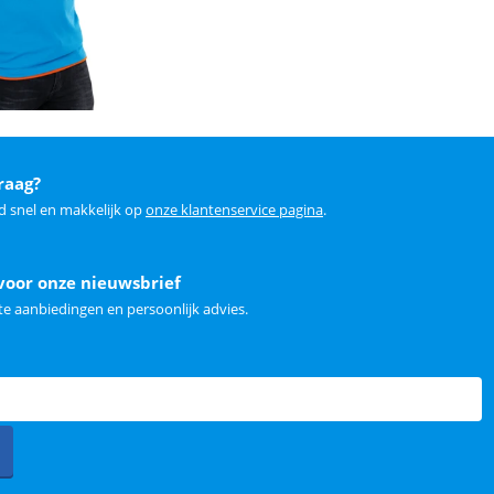
raag?
d snel en makkelijk op
onze klantenservice pagina
.
voor onze nieuwsbrief
e aanbiedingen en persoonlijk advies.