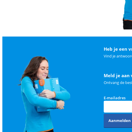
Heb je een v
Vind je antwoor
Meld je aan 
Ontvang de best
E-mailadres
Aanmelden