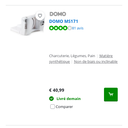
DOMO MS171
La note est de 7,8 sur 10, basée sur 81 avis.
81 avis
Charcuterie, Légumes, Pain
|
Matière
synthétique
|
Non de biais ou inclinable
€
40,99
Livré demain
Comparer