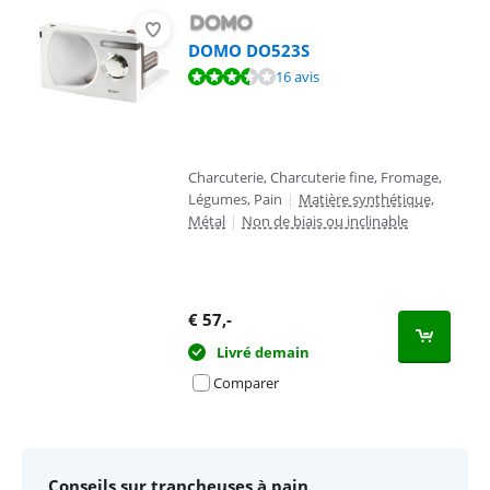
DOMO DO523S
La note est de 7,2 sur 10, basée sur 16 avis.
16 avis
Charcuterie, Charcuterie fine, Fromage,
Légumes, Pain
|
Matière synthétique,
Métal
|
Non de biais ou inclinable
€
57
,-
Livré demain
Comparer
Conseils sur trancheuses à pain