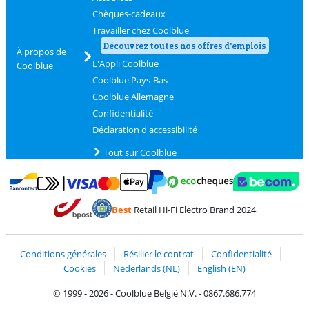
Chèques-cadeaux
Travailler chez Coolblue
Découvrez toutes nos offres d'emplois
À propos de
L'Appli Coolblue
Coolblue
Coolblue Pays-Bas
Coolblue Allemagne
Confidentialité
Déclaration d'accessibilité
Tout sur Coolblue
Payer avec MasterCard et Visa via ClickToPay
Payer avec des écochèques
Payer avec Bancontact
Payer avec ApplePay
Webshop Trustmark 
Payer avec PayPal
Best
Retail Hi-Fi Electro Brand 2024
Trustprofile de Coolblue
Expédition et livraison avec bPost
Conditions générales
Résilier le contrat
Confidentialité
Cookies
Nederlands (NL)
English (EN)
© 1999 - 2026 - Coolblue België N.V. - 0867.686.774