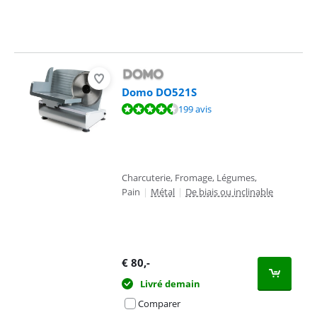
Domo DO521S
La note est de 8,8 sur 10, basée sur 199 avis.
199 avis
Charcuterie, Fromage, Légumes,
Pain
|
Métal
|
De biais ou inclinable
€
80
,-
Livré demain
Comparer