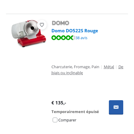
Domo DO522S Rouge
La note est de 9,1 sur 10, basée sur 38 avis.
38 avis
Charcuterie, Fromage, Pain
|
Métal
|
De
biais ou inclinable
€
135
,-
Temporairement épuisé
Comparer