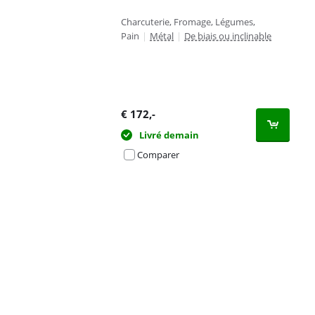
Charcuterie, Fromage, Légumes,
Pain
|
Métal
|
De biais ou inclinable
€
172
,-
Livré demain
Comparer
Advertentie