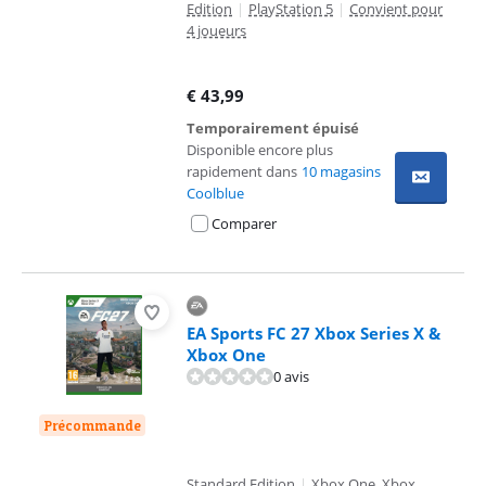
Edition
|
PlayStation 5
|
Convient pour
4 joueurs
€
43,99
Temporairement épuisé
Disponible encore plus
rapidement dans
10 magasins
Coolblue
Comparer
EA Sports FC 27 Xbox Series X &
Xbox One
0 avis
Précommande
Standard Edition
|
Xbox One, Xbox