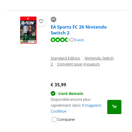
EA Sports FC 26 Nintendo
Switch 2
La note est de 7,3 sur 10, basée sur 9 avis.
9 avis
Standard Edition
|
Nintendo Switch
2
|
Convient pour 4 joueurs
€
35,99
Livré demain
Disponible encore plus
rapidement dans
9 magasins
Coolblue
Comparer