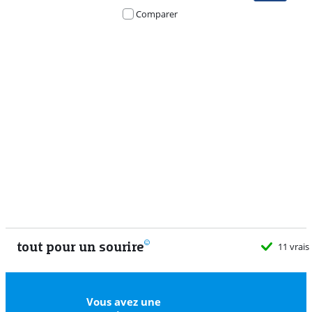
Comparer
Advertentie
tout pour un sourire
11 vrais
Vous avez une