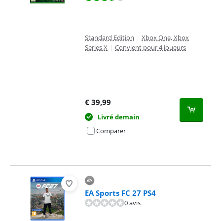
Standard Edition
|
Xbox One, Xbox
Series X
|
Convient pour 4 joueurs
€
39,99
Livré demain
Comparer
EA Sports FC 27 PS4
0 avis