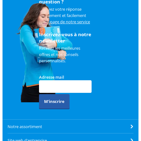
question ?
Trouvez votre réponse
rapidement et facilement
sur
la page de notre service
client
.
Inscrivez-vous à notre
newsletter
Recevez les meilleures
offres et nos conseils
personnalisés.
Adresse mail
M'inscrire
Notre assortiment
Site web d'entreprise