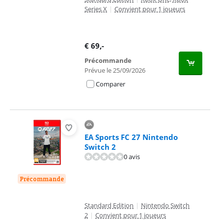
Series X
|
Convient pour 1 joueurs
€
69
,-
Précommande
Prévue le 25/09/2026
Comparer
EA Sports FC 27 Nintendo
Switch 2
0 avis
Précommande
Standard Edition
|
Nintendo Switch
2
|
Convient pour 1 joueurs