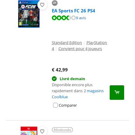
EA Sports FC 26 PS4
La note est de 7,3 sur 10, basée sur 9 avis.
9 avis
Standard Edition
|
PlayStation
4
|
Convient pour 4 joueurs
€
42,99
Livré demain
Disponible encore plus
rapidement dans
2 magasins
Coolblue
Comparer