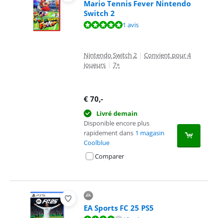
Mario Tennis Fever Nintendo
Switch 2
La note est de 10 sur 10, basée sur 1 avis.
1 avis
Nintendo Switch 2
|
Convient pour 4
joueurs
|
7+
€
70
,-
Livré demain
Disponible encore plus
rapidement dans
1 magasin
Coolblue
Comparer
EA Sports FC 25 PS5