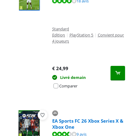
La note est de 7,7 sur 10, basée sur 18 avis.
18 avis
Standard
Edition
|
PlayStation 5
|
Convient pour
4 joueurs
€
24,99
Livré demain
Comparer
EA Sports FC 26 Xbox Series X &
Xbox One
La note est de 7,3 sur 10, basée sur 9 avis.
9 avis