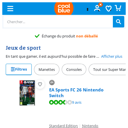
Échange du produit
non déballé
Jeux de sport
En tant que gamer, il est aujourd'hui possible de faire du sport depuis son fauteuil cosy. Un jeu de sport vous permet de vous mettre dans la peau de Ronaldo durant une partie de Fifa ou de faire les acrobaties les plus démentes dans Steep. Chaque gamer trouvera son compte dans les jeux de sport. Il existe aussi des jeux de sport qui vous font réellement bouger. Les techniques de mouvement intégrées dans une Nintendo Switch vous permettent de contrôler votre personnage dans un jeu. Vous pouvez notamment ramer pour faire avancer votre canoë. De cette manière, vous restez en bonne santé.
Afficher plus
Filtres
Manettes
Consoles
Tout sur Super Mari
EA Sports FC 26 Nintendo
Switch
La note est de 7,3 sur 10, basée sur 9 avis.
9 avis
Standard Edition
|
Nintendo