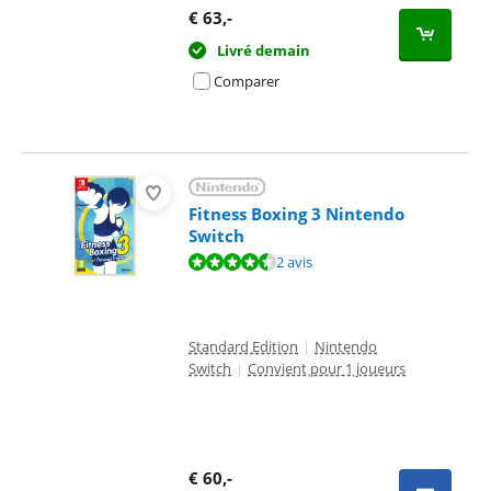
€
63
,-
Livré demain
Comparer
Fitness Boxing 3 Nintendo
Switch
La note est de 8,8 sur 10, basée sur 2 avis.
2 avis
Standard Edition
|
Nintendo
Switch
|
Convient pour 1 joueurs
€
60
,-