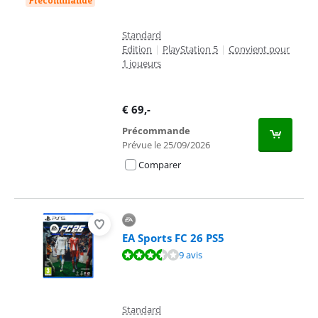
Précommande
Standard
Edition
|
PlayStation 5
|
Convient pour
1 joueurs
€
69
,-
Précommande
Prévue le 25/09/2026
Comparer
EA Sports FC 26 PS5
La note est de 7,3 sur 10, basée sur 9 avis.
9 avis
Standard