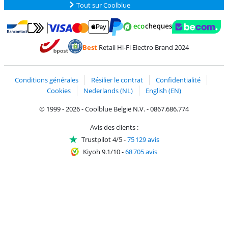
Tout sur Coolblue
Payer avec MasterCard et Visa via ClickToPay
Payer avec des écochèques
Payer avec Bancontact
Payer avec ApplePay
Webshop Trustmark 
Payer avec PayPal
Best
Retail Hi-Fi Electro Brand 2024
Trustprofile de Coolblue
Expédition et livraison avec bPost
Conditions générales
Résilier le contrat
Confidentialité
Cookies
Nederlands (NL)
English (EN)
© 1999 - 2026 - Coolblue België N.V. - 0867.686.774
Avis des clients :
Trustpilot 4/5
-
75 129 avis
Kiyoh 9.1/10
-
68 705 avis