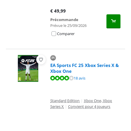
€
49,99
Précommande
Prévue le 25/09/2026
Comparer
EA Sports FC 25 Xbox Series X &
Xbox One
La note est de 7,7 sur 10, basée sur 18 avis.
18 avis
Standard Edition
|
Xbox One, Xbox
Series X
|
Convient pour 4 joueurs