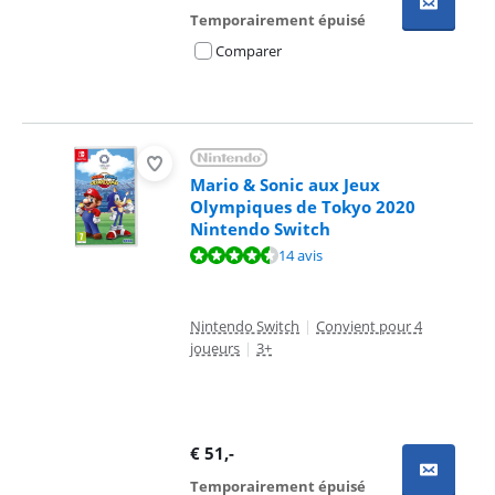
Temporairement épuisé
Comparer
Mario & Sonic aux Jeux
Olympiques de Tokyo 2020
Nintendo Switch
La note est de 8,9 sur 10, basée sur 14 avis.
14 avis
Nintendo Switch
|
Convient pour 4
joueurs
|
3+
€
51
,-
Temporairement épuisé