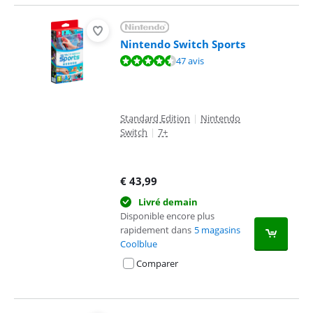
Nintendo Switch Sports
La note est de 8,5 sur 10, basée sur 47 avis.
47 avis
Standard Edition
|
Nintendo
Switch
|
7+
€
43,99
Livré demain
Disponible encore plus
rapidement dans
5 magasins
Coolblue
Comparer