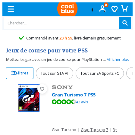
Commandé avant
23 h 59
, livré demain gratuitement
Jeux de course pour votre PS5
Mettez les gaz avec un jeu de course pour PlayStation 5. Les jeux de course pour PlayStation mettront à l'épreuve vos compétences de course. Donnez vie à Hot Wheels, affrontez des joueurs du monde entier dans Gran Turismo ou visez la gloire dans un jeu comme F1. Il existe un jeu de course adapté à chaque type de pilote.
Afficher plus
Filtres
Tout sur GTA VI
Tout sur EA Sports FC
To
Gran Turismo 7 PS5
La note est de 9,3 sur 10, basée sur 42 avis.
42 avis
Gran Turismo
|
Gran Turismo 7
|
3+