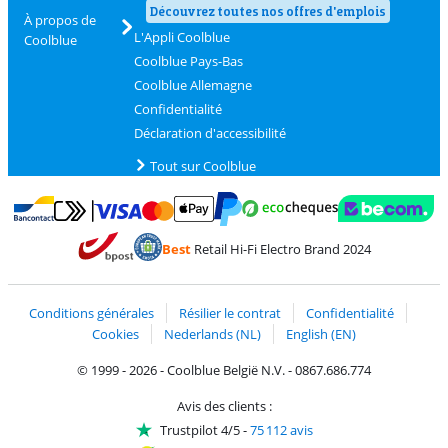
Découvrez toutes nos offres d'emplois
À propos de
L'Appli Coolblue
Coolblue
Coolblue Pays-Bas
Coolblue Allemagne
Confidentialité
Déclaration d'accessibilité
Tout sur Coolblue
Payer avec MasterCard et Visa via ClickToPay
Payer avec des écochèques
Payer avec Bancontact
Payer avec ApplePay
Webshop Trustmark 
Payer avec PayPal
Best
Retail Hi-Fi Electro Brand 2024
Trustprofile de Coolblue
Expédition et livraison avec bPost
Conditions générales
Résilier le contrat
Confidentialité
Cookies
Nederlands (NL)
English (EN)
© 1999 - 2026 - Coolblue België N.V. - 0867.686.774
Avis des clients :
Trustpilot 4/5
-
75 112 avis