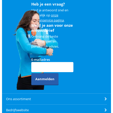
Heb je een vraag?
Vind je antwoord snel en
makkelijk op
onze
klantenservice pagina
.
Meld je aan voor onze
nieuwsbrief
Ontvang de beste
aanbiedingen en
persoonlijk advies.
E-mailadres
Aanmelden
Ons assortiment
Bedrijfswebsite