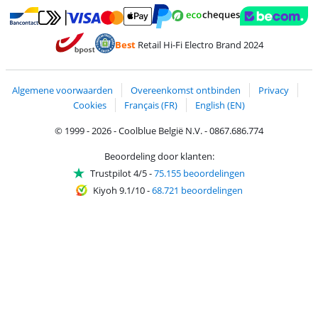
Betalen met MasterCard en Visa via ClickToPay
Betalen met Ecocheques
Betalen met Bancontact
Betalen met ApplePay
Webshop Trustmar
Betalen met PayPal
Best
Retail Hi-Fi Electro Brand 2024
Trustprofile van Coolblue
Verzending en bezorging met bPost
Algemene voorwaarden
Overeenkomst ontbinden
Privacy
Cookies
Français (FR)
English (EN)
© 1999 - 2026 - Coolblue België N.V. - 0867.686.774
Beoordeling door klanten:
Trustpilot 4/5
-
75.155 beoordelingen
Kiyoh 9.1/10
-
68.721 beoordelingen