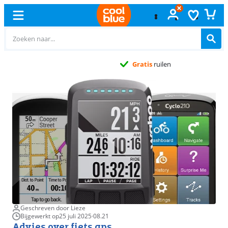
Gratis
ruilen
Geschreven door Lieze
Bijgewerkt op
25 juli 2025
·
08.21
Advies over fiets gps