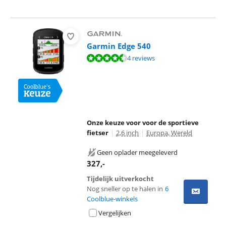
Garmin Edge 540
Beoordeling is 9,3 van de 10, gebaseerd op 4 reviews.
4 reviews
Onze keuze voor voor de sportieve
fietser
|
2,6 inch
|
Europa, Wereld
Geen oplader meegeleverd
327
,-
Tijdelijk uitverkocht
Nog sneller op te halen in
6
Coolblue-winkels
Vergelijken