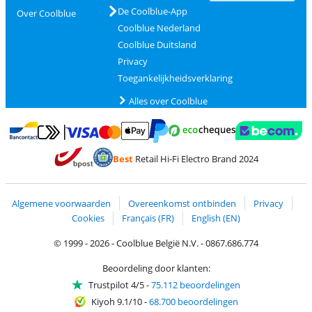
De Coolblue-App
Over Coolblue
Coolblue Nederland
Coolblue Duitsland
Privacy
Toegankelijkheidsverklaring
Alles over Coolblue
Betalen met MasterCard en Visa via ClickToPay
Betalen met Ecocheques
Betalen met Bancontact
Betalen met ApplePay
Webshop Trustmar
Betalen met PayPal
Best
Retail Hi-Fi Electro Brand 2024
Trustprofile van Coolblue
Verzending en bezorging met bPost
Algemene voorwaarden
Overeenkomst ontbinden
Privacy
Cookies
Français (FR)
English (EN)
© 1999 - 2026 - Coolblue België N.V. - 0867.686.774
Beoordeling door klanten:
Trustpilot 4/5
-
75.112 beoordelingen
Kiyoh 9.1/10
-
68.700 beoordelingen