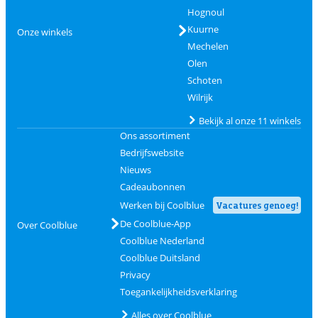
Hognoul
Kuurne
Onze winkels
Mechelen
Olen
Schoten
Wilrijk
Bekijk al onze 11 winkels
Ons assortiment
Bedrijfswebsite
Nieuws
Cadeaubonnen
Werken bij Coolblue
Vacatures genoeg!
De Coolblue-App
Over Coolblue
Coolblue Nederland
Coolblue Duitsland
Privacy
Toegankelijkheidsverklaring
Alles over Coolblue