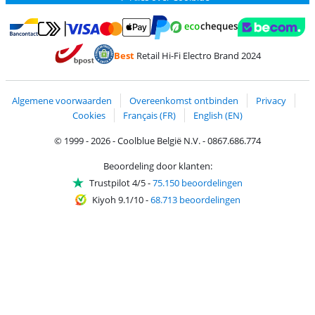
Betalen met MasterCard en Visa via ClickToPay
Betalen met Ecocheques
Betalen met Bancontact
Betalen met ApplePay
Webshop Trustmar
Betalen met PayPal
Best
Retail Hi-Fi Electro Brand 2024
Trustprofile van Coolblue
Verzending en bezorging met bPost
Algemene voorwaarden
Overeenkomst ontbinden
Privacy
Cookies
Français (FR)
English (EN)
© 1999 - 2026 - Coolblue België N.V. - 0867.686.774
Beoordeling door klanten:
Trustpilot 4/5
-
75.150 beoordelingen
Kiyoh 9.1/10
-
68.713 beoordelingen