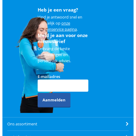
Heb je een vraag?
Vind je antwoord snel en
makkelijk op
onze
klantenservice pagina
.
Meld je aan voor onze
nieuwsbrief
Ontvang de beste
aanbiedingen en
persoonlijk advies.
E-mailadres
Aanmelden
Ons assortiment