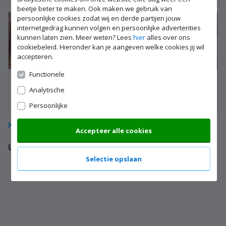
beetje beter te maken. Ook maken we gebruik van
persoonlijke cookies zodat wij en derde partijen jouw
internetgedrag kunnen volgen en persoonlijke advertenties
kunnen laten zien. Meer weten? Lees
hier
alles over ons
cookiebeleid. Hieronder kan je aangeven welke cookies jij wil
accepteren.
Functionele
Welke zakelijke
Welke zakelijke
Analytische
accessoires heb je nodig
accessoires heb je nodig
voor je smartphone?
voor je smartphone?
Persoonlijke
Bekijk meer artikelen (3)
Accepteer alle cookies
Uitleg van eigenschappen
Selectie opslaan