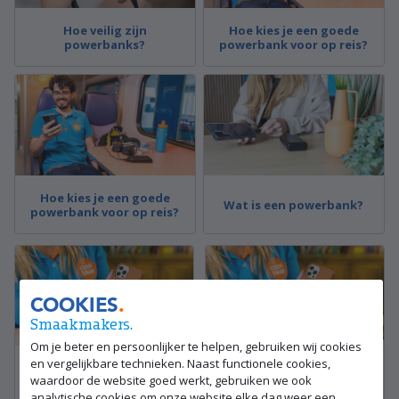
Hoe veilig zijn
Hoe kies je een goede
powerbanks?
powerbank voor op reis?
Hoe kies je een goede
Wat is een powerbank?
powerbank voor op reis?
COOKIES
Smaakmakers.
Om je beter en persoonlijker te helpen, gebruiken wij cookies
en vergelijkbare technieken. Naast functionele cookies,
Welke accessoires heb je
Welke accessoires heb je
waardoor de website goed werkt, gebruiken we ook
nodig voor je iPhone?
nodig voor je iPhone?
analytische cookies om onze website elke dag weer een