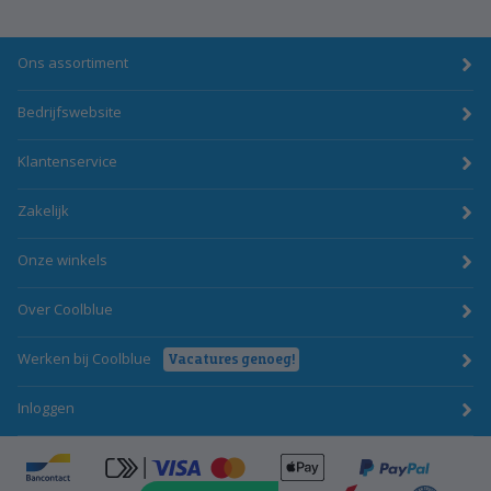
Ons assortiment
Bedrijfswebsite
Klantenservice
Zakelijk
Onze winkels
Over Coolblue
Werken bij Coolblue
Vacatures genoeg!
Inloggen
ApplePay
Bancontact
click-to-pay-credit-card-visa
PayPal
BecomTrustmark