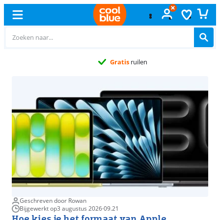
Gratis
ruilen
Geschreven door Rowan
Bijgewerkt op
3 augustus 2026
·
09.21
Hoe kies je het formaat van Apple