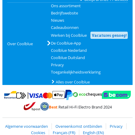
Ons assortiment
Bedrijfswebsite
Nieuws
Cadeaubonnen
Werken bij Coolblue
Vacatures genoeg!
De Coolblue-App
Over Coolblue
Coolblue Nederland
Coolblue Duitsland
Privacy
Toegankelijkheidsverklaring
Alles over Coolblue
Betalen met MasterCard en Visa via ClickToPay
Betalen met Ecocheques
Betalen met Bancontact
Betalen met ApplePay
Webshop Trustmar
Betalen met PayPal
Best
Retail Hi-Fi Electro Brand 2024
Trustprofile van Coolblue
Verzending en bezorging met bPost
Algemene voorwaarden
Overeenkomst ontbinden
Privacy
Cookies
Français (FR)
English (EN)