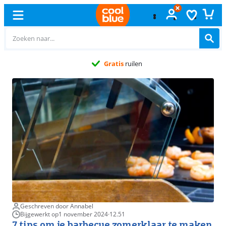
Gratis
ruilen
Geschreven door Annabel
Bijgewerkt op
1 november 2024
·
12.51
7 tips om je barbecue zomerklaar te maken