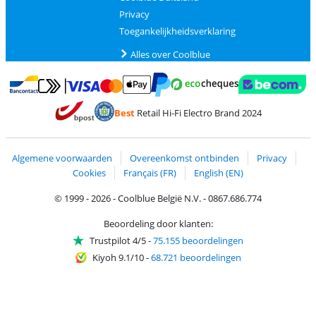
Privacy
Toegankelijkheidsverklaring
Alles over Coolblue
Betalen met MasterCard en Visa via ClickToPay
Betalen met Ecocheques
Betalen met Bancontact
Betalen met ApplePay
Webshop Trustmar
Betalen met PayPal
Best
Retail Hi-Fi Electro Brand 2024
Trustprofile van Coolblue
Verzending en bezorging met bPost
Algemene voorwaarden
Overeenkomst ontbinden
Privacy
Cookies
Français (FR)
English (EN)
© 1999 - 2026 - Coolblue België N.V. - 0867.686.774
Beoordeling door klanten:
Trustpilot 4/5
-
75.155 beoordelingen
Kiyoh 9.1/10
-
68.721 beoordelingen