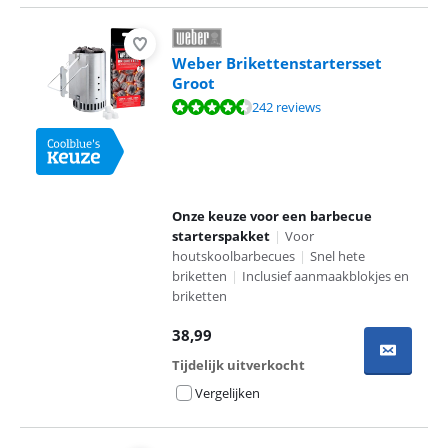
Weber Brikettenstartersset
Groot
Beoordeling is 9,4 van de 10, gebaseerd op 242 reviews.
242 reviews
Onze keuze voor een barbecue
starterspakket
|
Voor
houtskoolbarbecues
|
Snel hete
briketten
|
Inclusief aanmaakblokjes en
briketten
38,99
Tijdelijk uitverkocht
Vergelijken