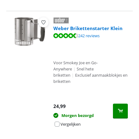
Weber Brikettenstarter Klein
Beoordeling is 9,4 van de 10, gebaseerd op 242 reviews.
242 reviews
Voor Smokey Joe en Go-
Anywhere
|
Snel hete
briketten
|
Exclusief aanmaakblokjes en
briketten
24,99
Morgen bezorgd
Vergelijken