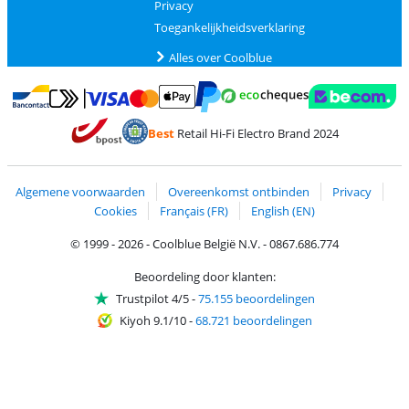
Privacy
Toegankelijkheidsverklaring
Alles over Coolblue
Betalen met MasterCard en Visa via ClickToPay
Betalen met Ecocheques
Betalen met Bancontact
Betalen met ApplePay
Webshop Trustmar
Betalen met PayPal
Best
Retail Hi-Fi Electro Brand 2024
Trustprofile van Coolblue
Verzending en bezorging met bPost
Algemene voorwaarden
Overeenkomst ontbinden
Privacy
Cookies
Français (FR)
English (EN)
© 1999 - 2026 - Coolblue België N.V. - 0867.686.774
Beoordeling door klanten:
Trustpilot 4/5
-
75.155 beoordelingen
Kiyoh 9.1/10
-
68.721 beoordelingen