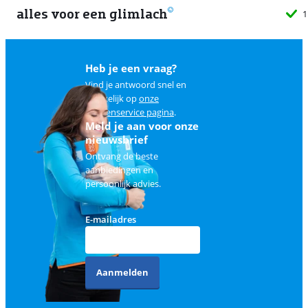
alles voor een glimlach
1
Heb je een vraag?
Vind je antwoord snel en
makkelijk op
onze
klantenservice pagina
.
Meld je aan voor onze
nieuwsbrief
Ontvang de beste
aanbiedingen en
persoonlijk advies.
E-mailadres
Aanmelden