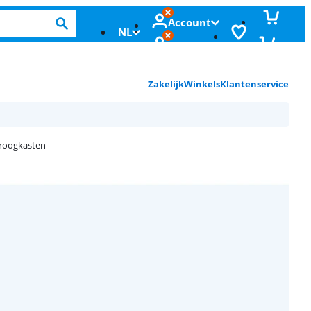
Account
NL
Zakelijk
Winkels
Klantenservice
roogkasten