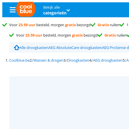
Bekijk alle
categorieën
Voor
23.59 uur
besteld, morgen
gratis
bezorgd
Gratis
ruilen
1
Voor
23.59 uur
besteld, morgen
gratis
bezorgd
Gratis
ruilen
Alle droogkasten
AEG AbsoluteCare droogkasten
AEG ProSense 
Coolblue.be
Wassen & drogen
Droogkasten
AEG droogkasten
A