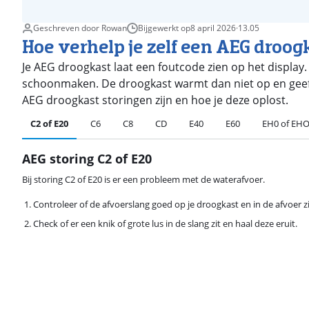
Geschreven door Rowan
Bijgewerkt op
8 april 2026
·
13.05
Hoe verhelp je zelf een AEG droog
Je AEG droogkast laat een foutcode zien op het display. B
schoonmaken. De droogkast warmt dan niet op en geeft
AEG droogkast storingen zijn en hoe je deze oplost.
C2 of E20
C6
C8
CD
E40
E60
EH0 of EH
AEG storing C2 of E20
Bij storing C2 of E20 is er een probleem met de waterafvoer.
Controleer of de afvoerslang goed op je droogkast en in de afvoer zi
Check of er een knik of grote lus in de slang zit en haal deze eruit.