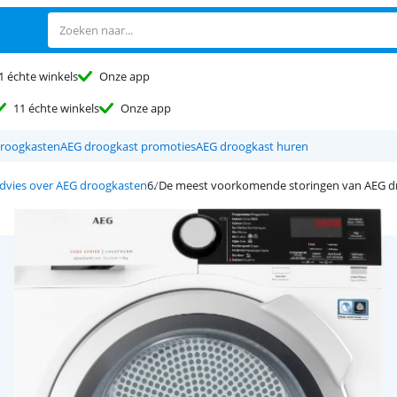
1 échte winkels
Onze app
11 échte winkels
Onze app
droogkasten
AEG droogkast promoties
AEG droogkast huren
dvies over AEG droogkasten
De meest voorkomende storingen van AEG d