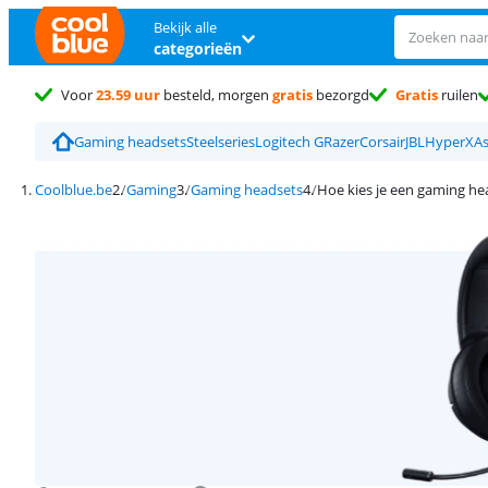
Bekijk alle
categorieën
Voor
23.59 uur
besteld, morgen
gratis
bezorgd
Gratis
ruilen
Gaming headsets
Steelseries
Logitech G
Razer
Corsair
JBL
HyperX
As
Coolblue.be
Gaming
Gaming headsets
Hoe kies je een gaming he