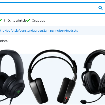
11 échte winkels
Onze app
tro
Hoofdtelefoonstandaarden
Gaming muizen
Headsets
adset?