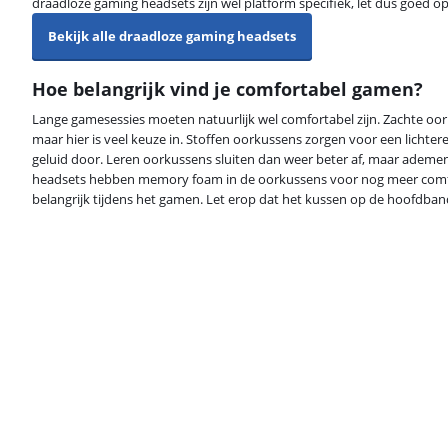
draadloze gaming headsets zijn wel platform specifiek, let dus goed op
Bekijk alle draadloze gaming headsets
Hoe belangrijk vind je comfortabel gamen?
Lange gamesessies moeten natuurlijk wel comfortabel zijn. Zachte oork
maar hier is veel keuze in. Stoffen oorkussens zorgen voor een lichte
geluid door. Leren oorkussens sluiten dan weer beter af, maar adem
headsets hebben memory foam in de oorkussens voor nog meer comf
belangrijk tijdens het gamen. Let erop dat het kussen op de hoofdband