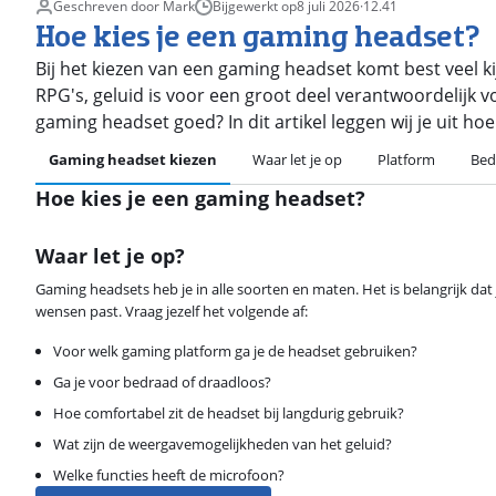
Geschreven door Mark
Bijgewerkt op
8 juli 2026
·
12.41
Hoe kies je een gaming headset?
Bij het kiezen van een gaming headset komt best veel k
RPG's, geluid is voor een groot deel verantwoordelijk 
gaming headset goed? In dit artikel leggen wij je uit hoe
Gaming headset kiezen
Waar let je op
Platform
Bed
Hoe kies je een gaming headset?
Waar let je op?
Gaming headsets heb je in alle soorten en maten. Het is belangrijk dat j
wensen past. Vraag jezelf het volgende af:
Voor welk gaming platform ga je de headset gebruiken?
Ga je voor bedraad of draadloos?
Hoe comfortabel zit de headset bij langdurig gebruik?
Wat zijn de weergavemogelijkheden van het geluid?
Welke functies heeft de microfoon?