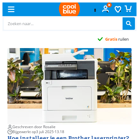
Gratis
ruilen
Geschreven door Rosalie
Bijgewerkt op
3 juli 2025
·
13.18
Hoe installeer je een Brother laserprinter?