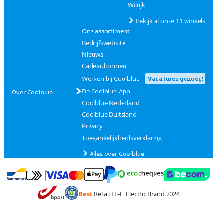
Wilrijk
Bekijk al onze 11 winkels
Ons assortiment
Bedrijfswebsite
Nieuws
Cadeaubonnen
Werken bij Coolblue
Vacatures genoeg!
De Coolblue-App
Over Coolblue
Coolblue Nederland
Coolblue Duitsland
Privacy
Toegankelijkheidsverklaring
Alles over Coolblue
Betalen met MasterCard en Visa via ClickToPay
Betalen met Ecocheques
Betalen met Bancontact
Betalen met ApplePay
Webshop Trustmar
Betalen met PayPal
Best
Retail Hi-Fi Electro Brand 2024
Trustprofile van Coolblue
Verzending en bezorging met bPost