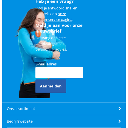
Heb je een vraag?
Vind je antwoord snel en
makkelijk op
onze
klantenservice pagina
.
Meld je aan voor onze
nieuwsbrief
Ontvang de beste
aanbiedingen en
persoonlijk advies.
E-mailadres
Aanmelden
Ons assortiment
Bedrijfswebsite