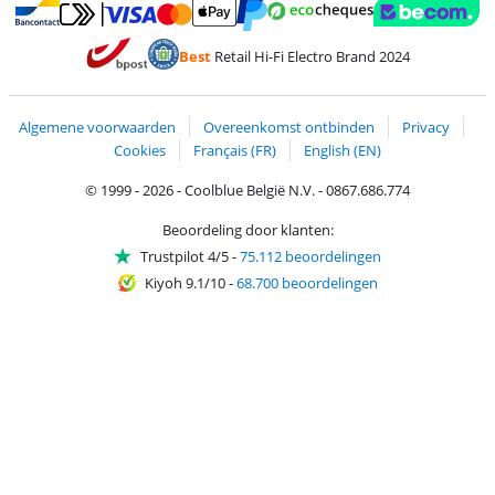
Betalen met MasterCard en Visa via ClickToPay
Betalen met Ecocheques
Betalen met Bancontact
Betalen met ApplePay
Webshop Trustmar
Betalen met PayPal
Best
Retail Hi-Fi Electro Brand 2024
Trustprofile van Coolblue
Verzending en bezorging met bPost
Algemene voorwaarden
Overeenkomst ontbinden
Privacy
Cookies
Français (FR)
English (EN)
© 1999 - 2026 - Coolblue België N.V. - 0867.686.774
Beoordeling door klanten:
Trustpilot 4/5
-
75.112 beoordelingen
Kiyoh 9.1/10
-
68.700 beoordelingen