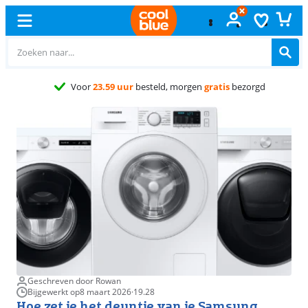
Voor
23.59 uur
besteld, morgen
gratis
bezorgd
Geschreven door Rowan
Bijgewerkt op
8 maart 2026
·
19.28
Hoe zet je het deuntje van je Samsung