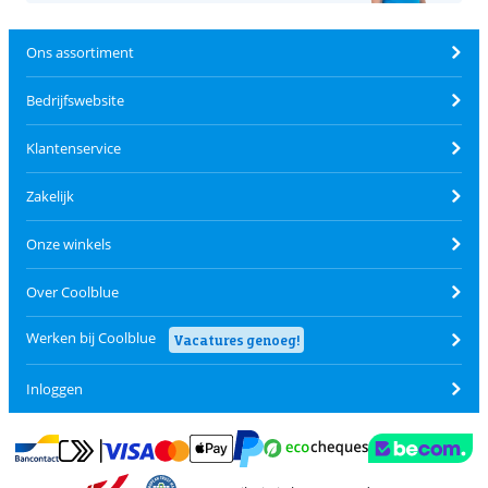
Ons assortiment
Bedrijfswebsite
Klantenservice
Zakelijk
Onze winkels
Over Coolblue
Werken bij Coolblue
Vacatures genoeg!
Inloggen
Betalen met MasterCard en Visa via ClickToPay
Betalen met Ecocheques
Betalen met Bancontact
Betalen met ApplePay
Webshop Trustmar
Betalen met PayPal