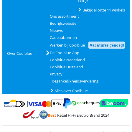
Wilrijk
Bekijk al onze 11 winkels
Ons assortiment
Bedrijfswebsite
Nieuws
Cadeaubonnen
Werken bij Coolblue
Vacatures genoeg!
De Coolblue-App
Over Coolblue
Coolblue Nederland
Coolblue Duitsland
Privacy
Toegankelijkheidsverklaring
Alles over Coolblue
Betalen met MasterCard en Visa via ClickToPay
Betalen met Ecocheques
Betalen met Bancontact
Betalen met ApplePay
Webshop Trustmar
Betalen met PayPal
Best
Retail Hi-Fi Electro Brand 2024
Trustprofile van Coolblue
Verzending en bezorging met bPost