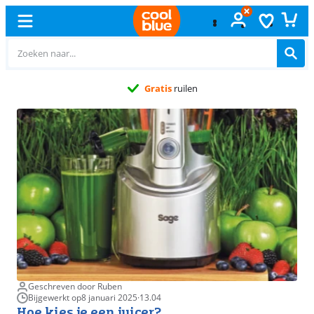
Gratis
ruilen
Geschreven door Ruben
Bijgewerkt op
8 januari 2025
·
13.04
Hoe kies je een juicer?