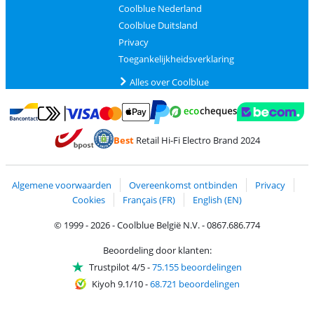
Coolblue Nederland
Coolblue Duitsland
Privacy
Toegankelijkheidsverklaring
Alles over Coolblue
Betalen met MasterCard en Visa via ClickToPay
Betalen met Ecocheques
Betalen met Bancontact
Betalen met ApplePay
Webshop Trustmar
Betalen met PayPal
Best
Retail Hi-Fi Electro Brand 2024
Trustprofile van Coolblue
Verzending en bezorging met bPost
Algemene voorwaarden
Overeenkomst ontbinden
Privacy
Cookies
Français (FR)
English (EN)
© 1999 - 2026 - Coolblue België N.V. - 0867.686.774
Beoordeling door klanten:
Trustpilot 4/5
-
75.155 beoordelingen
Kiyoh 9.1/10
-
68.721 beoordelingen