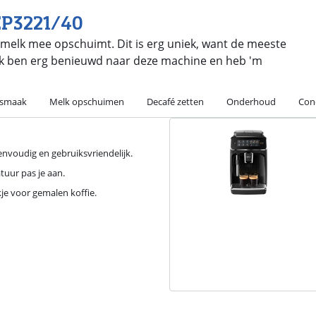
 EP3221/40
 melk mee opschuimt. Dit is erg uniek, want de meeste
k ben erg benieuwd naar deze machine en heb 'm
r smaak
Melk opschuimen
Decafé zetten
Onderhoud
Con
envoudig en gebruiksvriendelijk.
tuur pas je aan.
je voor gemalen koffie.