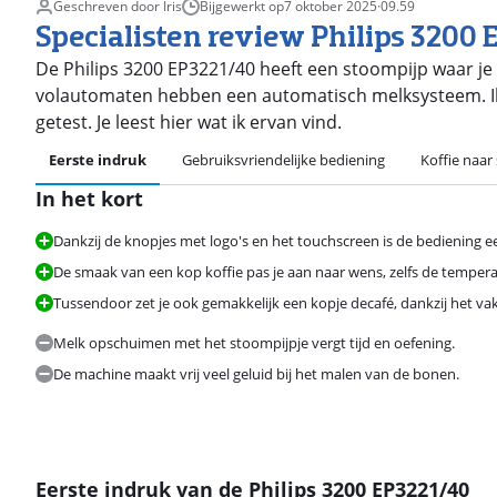
Geschreven door Iris
Bijgewerkt op
7 oktober 2025
·
09.59
Specialisten review Philips 3200
De Philips 3200 EP3221/40 heeft een stoompijp waar je
volautomaten hebben een automatisch melksysteem. I
getest. Je leest hier wat ik ervan vind.
Eerste indruk
Gebruiksvriendelijke bediening
Koffie naa
In het kort
Beoordeling is 8,4 van de 10, gebaseerd op 186 reviews.
Dankzij de knopjes met logo's en het touchscreen is de bediening e
De smaak van een kop koffie pas je aan naar wens, zelfs de tempera
Tussendoor zet je ook gemakkelijk een kopje decafé, dankzij het vak
Melk opschuimen met het stoompijpje vergt tijd en oefening.
De machine maakt vrij veel geluid bij het malen van de bonen.
Eerste indruk van de Philips 3200 EP3221/40