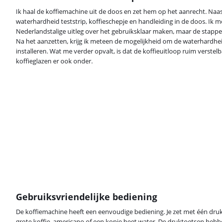
Ik haal de koffiemachine uit de doos en zet hem op het aanrecht. Naast
waterhardheid teststrip, koffieschepje en handleiding in de doos. Ik 
Nederlandstalige uitleg over het gebruiksklaar maken, maar de stappen 
Na het aanzetten, krijg ik meteen de mogelijkheid om de waterhardhei
installeren. Wat me verder opvalt, is dat de koffieuitloop ruim verstelb
koffieglazen er ook onder.
Gebruiksvriendelijke bediening
De koffiemachine heeft een eenvoudige bediening. Je zet met één dru
grote koffie, americano of een kopje heet water. De druktoetsen hebbe