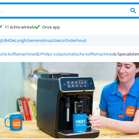
11 échte winkels
Onze app
s
JURA
DeLonghi
Siemens
Krups
Saeco
Onderhoud
che koffiemachines
Philips volautomatische koffiemachines
Specialiste