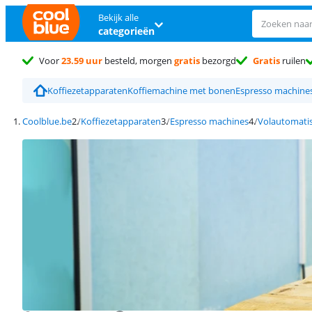
Bekijk alle
categorieën
Voor
23.59 uur
besteld, morgen
gratis
bezorgd
Gratis
ruilen
Koffiezetapparaten
Koffiemachine met bonen
Espresso machine
Coolblue.be
Koffiezetapparaten
Espresso machines
Volautomatis