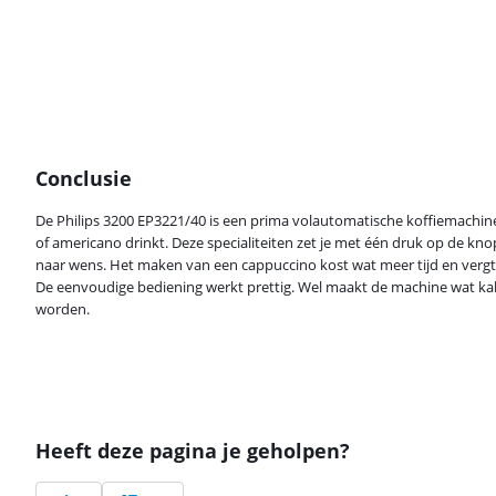
Conclusie
Beoordeling is 8,4 van de 10, gebaseerd op 186 reviews.
De Philips 3200 EP3221/40 is een prima volautomatische koffiemachin
of americano drinkt. Deze specialiteiten zet je met één druk op de kn
naar wens. Het maken van een cappuccino kost wat meer tijd en vergt
De eenvoudige bediening werkt prettig. Wel maakt de machine wat k
worden.
Heeft deze pagina je geholpen?