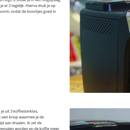
e er 2 tegelijk. Hierna druk je op
rvorm, zodat de boontjes goed in
e uit 3 koffiesterktes,
t een knop waarmee je de
jd aan draaien. Ik zet de
 gemalen worden en de koffie meer